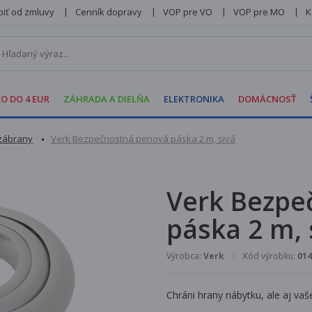
iť od zmluvy
Cenník dopravy
VOP pre VO
VOP pre MO
K
O DO 4 EUR
ZÁHRADA A DIELŇA
ELEKTRONIKA
DOMÁCNOSŤ
zábrany
Verk Bezpečnostná penová páska 2 m, sivá
Verk Bezpe
páska 2 m, 
Výrobca:
Verk
Kód výrobku:
014
Chráni hrany nábytku, ale aj vaš