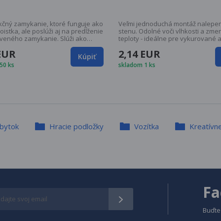
kčný zamykanie, ktoré funguje ako
Veľmi jednoduchá montáž nalepe
oistka, ale poslúži aj na predĺženie
stenu. Odolné voči vlhkosti a zmenám
veného zamykanie. Slúži ako
teploty - ideálne pre vykurované 
 ochrana pred poranením
nevykurované garáže. Rozmery: 50 x 10 x
 EUR
2,14 EUR
o dieťaťa. Fixácia sa aplikuje
1,5 cm (možno skrátiť) < br /> 1 ku
Kúpiť
prísaviek na jednotlivých
Balenie: Fólie
50 ks
skladom 1 ks
 celého zamykacieho mechanizmu.
ení: 10ks Farba: biela Dĺžka
ochrany: 20 cm Hmotnosť sady: 130 g
bytok
Hracie podložky
Vozítka
Kreatívne
Fa
Buďte