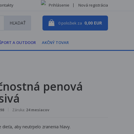
ontakty
Prihlásenie
Nová registrácia
HĽADAŤ
0,00 EUR
0
položiek za
ŠPORT A OUTDOOR
AKČNÝ TOVAR
čnostná penová
sivá
98
Záruka:
24 mesiacov
e dieťa, aby neutrpelo zranenia hlavy.