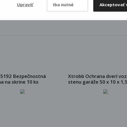
Upraviť
Iba nutné
Akceptovať 
 5192 Bezpečnostná
Xtrobb Ochrana dverí voz
a na skrine 10 ks
stenu garáže 50 x 10 x 1,