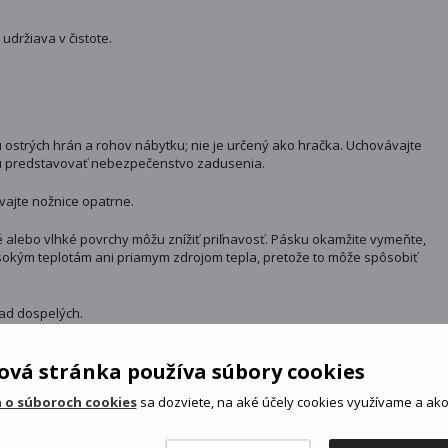
držiava v čistote.
u ostrých hrán a rohov nábytku; nie je určený ako hračka. Uchovávajte
žu predstavovať nebezpečenstvo zadusenia.
vajte nožnice opatrne.
é alebo vlhké povrchy môžu znížiť priľnavosť. Pásku okamžite vymeňte,
okým teplotám ani priamym zdrojom tepla, pretože to môže spôsobiť
ad dospelých.
vá stránka používa súbory cookies
 o súboroch cookies
sa dozviete, na aké účely cookies využívame a ako 