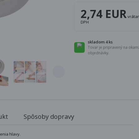
2,74 EUR
vráta
DPH
skladom 4 ks
Tovar je pripravený na okamž
objednávky.
ukt
Spôsoby dopravy
enia hlavy.