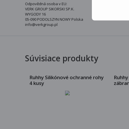
Odpovědná osoba v EU:
VERK GROUP SIKORSKI SP.K.
WYGODY 16
05-090 PODOLSZYN NOWY Polska
info@verkgroup.pl
Súvisiace produkty
Ruhhy Silikónové ochranné rohy
Ruhhy
4 kusy
zábran