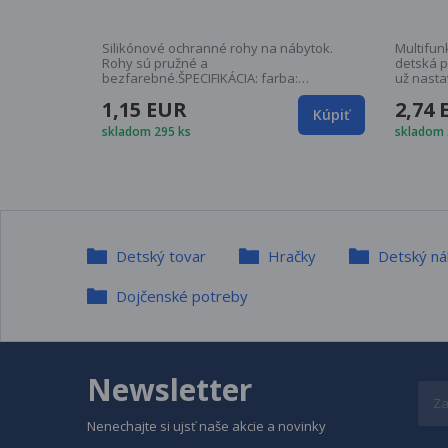
Silikónové ochranné rohy na nábytok.
Multifun
Rohy sú pružné a
detská p
bezfarebné.ŠPECIFIKÁCIA: farba:
už nasta
transparentná materiál: silikón vonkajšie
výborná
1,15 EUR
2,74
rozmery (priemer): 3, 5 cm vnútorné
zvedavéh
Kúpiť
rozmery (šírka/dĺžka/výška): 2,5x2,5x2cm
pomocou 
skladom 295 ks
skladom 
váha 1 kusu: 10g
koncoch
Počet kus v bal
Detský tovar
Hračky
Detský ná
Dojčenské potreby
Newsletter
Nenechajte si ujsť naše akcie a novinky