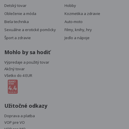
Detský tovar
Hobby
Oblečenie a móda
Kozmetika a zdravie
Biela technika
Auto-moto
Sexuálne a erotické pomôcky
Filmy, knihy, hry
Šport a zdravie
Jedlo a nápoje
Mohlo by sa hodiť
Výpredaje a použitý tovar
Akčný tovar
Všetko do 4 EUR
Užitočné odkazy
Doprava a platba
VOP pre VO
VOP pre MO