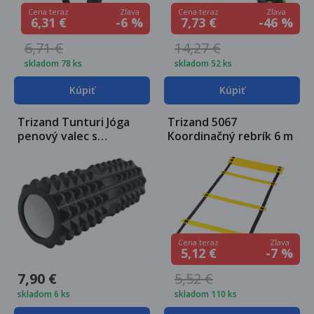
Zľava
Zľava
Cena teraz
Cena teraz
-6 %
-46 %
6,31 €
7,73 €
6,71 €
14,27 €
skladom 78 ks
skladom 52 ks
Kúpiť
Kúpiť
Trizand Tunturi Jóga
Trizand 5067
penový valec s
Koordinačný rebrík 6 m
masážnymi výstupkami
- čierny
Zľava
Cena teraz
-7 %
5,12 €
7,90 €
5,52 €
skladom 6 ks
skladom 110 ks