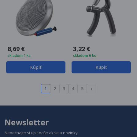
8,69 €
3,22 €
skladom 1 ks
skladom 6 ks
Kúpiť
Kúpiť
1
2
3
4
5
›
Newsletter
Nenechajte si ujsť naše akcie a novinky