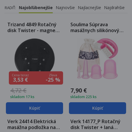
Najobľúbenejšie
Najnovšie
Najlacnejšie
Najdrahšie
RADIŤ:
Trizand 4849 Rotačný
Soulima Súprava
disk Twister - magnet
masážnych silikónových
čierna
baniek proti celulitíde 5
ks ružovej
Zľava
Cena teraz
-25 %
3,53 €
4,72 €
7,90 €
skladom 17 ks
skladom 225 ks
Kúpiť
Kúpiť
Verk 24414 Elektrická
Verk 14177_P Rotačný
masážna podložka na
disk Twister + laná