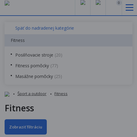
0
Späť do nadradenej kategórie
Fitness
Posilňovacie stroje
(20)
Fitness pomôcky
(77)
Masážne pomôcky
(25)
Šport a outdoor
Fitness
Fitness
Zobraziť filtráciu