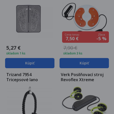
nohy
oranžová
Zľava
Cena teraz
-5 %
7,50 €
5,27 €
7,90 €
skladom 1 ks
skladom 3 ks
Kúpiť
Kúpiť
Trizand 7954
Verk Posilňovací stroj
Tricepsové lano
Revoflex Xtreme