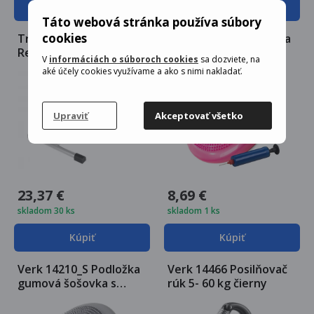
Kúpiť
Kúpiť
Táto webová stránka používa súbory
cookies
Trizand 9642
Verk 14210_R Podložka
Rehabilitačný rotopéd
gumová šošovka s
V
informáciách o súboroch cookies
sa dozviete, na
výstupkami, hustilka,
aké účely cookies využívame a ako s nimi nakladať.
32cm ružová
Upraviť
Akceptovať všetko
23,37 €
8,69 €
skladom 30 ks
skladom 1 ks
Kúpiť
Kúpiť
Verk 14210_S Podložka
Verk 14466 Posilňovač
gumová šošovka s
rúk 5- 60 kg čierny
výstupkami, hustilka,
32cm šedá