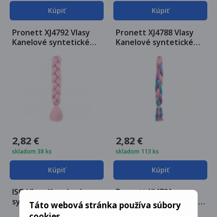
Kúpiť
Kúpiť
Pronett XJ4792 Vlasy
Pronett XJ4788 Vlasy
Kanelové syntetické
Kanelové syntetické
vrkôčiky ružová
vrkôčiky RAINBOW
2,82 €
2,82 €
skladom 38 ks
skladom 113 ks
Kúpiť
Kúpiť
ISO Vlasy Kanelové
Pronett XJ4791
syntetickej Copánky
Kanekalonové vrkôčiky
Táto webová stránka používa súbory
ombre zelené
ružová
cookies