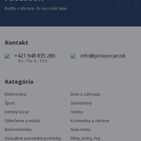
Buďte v obraze, čo sa u nás deje
Kontakt
+421 948 835 286
info@priceorcan.sk
Po - Pá: 6 - 15 h
Kategória
Elektronika
Dom a záhrada
Šport
Stavebniny
Detský tovar
Hobby
Oblečenie a móda
Kozmetika a zdravie
Biela technika
Auto-moto
Sexuálne a erotické pomôcky
Filmy, knihy, hry