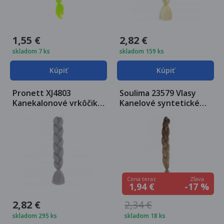
1,55 €
2,82 €
skladom 7 ks
skladom 159 ks
Kúpiť
Kúpiť
Pronett XJ4803
Soulima 23579 Vlasy
Kanekalonové vrkôčiky
Kanelové syntetické
sivá
Vrkôčiky ombre blond
Zľava
Cena teraz
-17 %
1,94 €
2,82 €
2,34 €
skladom 295 ks
skladom 18 ks