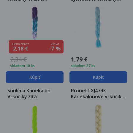
fialovomodré
modré
Zľava
Cena teraz
-7 %
2,18 €
2,34 €
1,79 €
skladom 10 ks
skladom 37 ks
Kúpiť
Kúpiť
Soulima Kanekalon
Pronett XJ4793
Vrkôčiky žltá
Kanekalonové vrkôčiky
blond