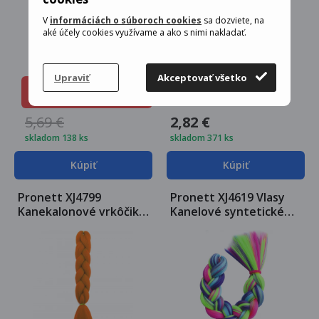
V
informáciách o súboroch cookies
sa dozviete, na
aké účely cookies využívame a ako s nimi nakladať.
Upraviť
Akceptovať všetko
Zľava
Cena teraz
-58 %
2,41 €
5,69 €
2,82 €
skladom 138 ks
skladom 371 ks
Kúpiť
Kúpiť
Pronett XJ4799
Pronett XJ4619 Vlasy
Kanekalonové vrkôčiky
Kanelové syntetické
oranžová
Vrkôčiky RAINBOW