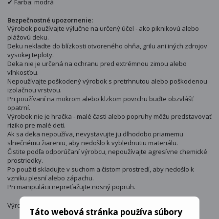
✔ Farba: modrá
Bezpečnostné upozornenie:
Výrobok používajte výlučne na určený účel - ako piknikovú alebo
plážovú deku.
Deku nekladte do blízkosti otvoreného ohňa, grilu ani iných zdrojov
vysokej teploty.
Deka nie je určená na ochranu pred extrémnou zimou alebo
vlhkosťou.
Nepoužívajte poškodený výrobok s pretrhnutou alebo poškodenou
izolačnou vrstvou.
Pri používaní na mokrom alebo klzkom povrchu buďte obzvlášť
opatrní.
Výrobok nie je hračka - malé časti alebo popruhy môžu predstavovať
riziko pre malé deti.
Ak sa deka nepoužíva, nevystavujte ju dlhodobo priamemu
slnečnému žiareniu, aby nedošlo k vyblednutiu materiálu.
Čistite podľa odporúčaní výrobcu, nepoužívajte agresívne chemické
prostriedky.
Po použití skladujte v suchom a čistom prostredí, aby nedošlo k
vzniku plesní alebo zápachu.
Pri manipulácii nepreťažujte nosný popruh.
Výrobca : Verk
Táto webová stránka používa súbory