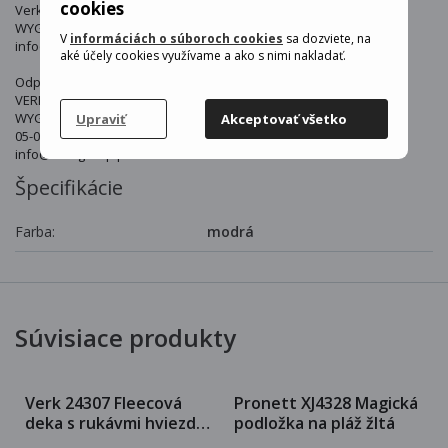
cookies
Verk
WYGODY 16, 05-090 PODOLSZYN NOWY, POLSKA
V
informáciách o súboroch cookies
sa dozviete, na
info@verkgroup.pl
aké účely cookies využívame a ako s nimi nakladať.
Odpovědná osoba v EU:
VERK GROUP SIKORSKI SP.K.
WYGODY 16
Upraviť
Akceptovať všetko
05-090 PODOLSZYN NOWY Polska
info@verkgroup.pl
Špecifikácie
Farba:
modrá
Súvisiace produkty
Verk 24307 Fleecová
Pronett XJ4328 Magická
deka s rukávmi hviezdy
podložka na pláž žltá
svietiaca fialová