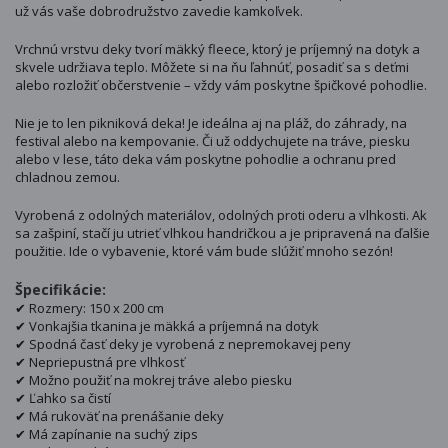
už vás vaše dobrodružstvo zavedie kamkoľvek.
Vrchnú vrstvu deky tvorí mäkký fleece, ktorý je príjemný na dotyk a
skvele udržiava teplo. Môžete si na ňu ľahnúť, posadiť sa s deťmi
alebo rozložiť občerstvenie – vždy vám poskytne špičkové pohodlie.
Nie je to len pikniková deka! Je ideálna aj na pláž, do záhrady, na
festival alebo na kempovanie. Či už oddychujete na tráve, piesku
alebo v lese, táto deka vám poskytne pohodlie a ochranu pred
chladnou zemou.
Vyrobená z odolných materiálov, odolných proti oderu a vlhkosti. Ak
sa zašpiní, stačí ju utrieť vlhkou handričkou a je pripravená na ďalšie
použitie. Ide o vybavenie, ktoré vám bude slúžiť mnoho sezón!
Špecifikácie:
✔ Rozmery: 150 x 200 cm
✔ Vonkajšia tkanina je mäkká a príjemná na dotyk
✔ Spodná časť deky je vyrobená z nepremokavej peny
✔ Nepriepustná pre vlhkosť
✔ Možno použiť na mokrej tráve alebo piesku
✔ Ľahko sa čistí
✔ Má rukoväť na prenášanie deky
✔ Má zapínanie na suchý zips