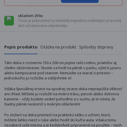
skladom 29 ks
Tovar je pripravený na okamžitú expedíciu nasledujúci pracovný
deň od vytvorenia objednávky.
Popis produktu
Otázka na produkt
Spôsoby dopravy
Táto deka s rozmermi 150 x 200 cm pojme celú rodinu, priateľov aj
všetko občerstvenie. Skvele sa hodí na piknik v parku, výlet k jazeru
alebo kempovanie pod stanom. Nemusíte sa starať o priestor –
jednoducho ju rozložte a oddýchnite si!
Vďaka špeciálnej vrstve na spodnej strane deka neprepúšťa vlhkosť
ani chlad. Môžete ju rozložiť na mokrú trávu, piesok alebo dokonca
kamene – vždy budete sedieť pohodlne a v suchu. Je to istota, že
žiadny piknik neskončí s mokrým oblečením!
Po zložení sa deka premení na praktickú tašku s uchom, ktorú
môžete ľahko niesť v ruke alebo hodiť do kufra auta. Vďaka tomu
nezaberá veľa miesta a je kedykoľvek pripravená na použitie – nech