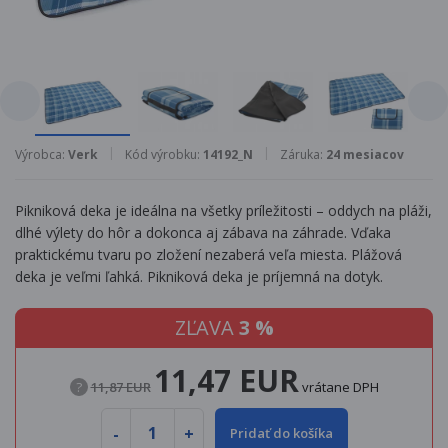
Výrobca:
Verk
Kód výrobku:
14192_N
Záruka:
24 mesiacov
Pikniková deka je ideálna na všetky príležitosti – oddych na pláži,
dlhé výlety do hôr a dokonca aj zábava na záhrade. Vďaka
praktickému tvaru po zložení nezaberá veľa miesta. Plážová
deka je veľmi ľahká. Pikniková deka je príjemná na dotyk.
ZĽAVA
3 %
11,47 EUR
?
11,87 EUR
vrátane DPH
Pridať do košíka