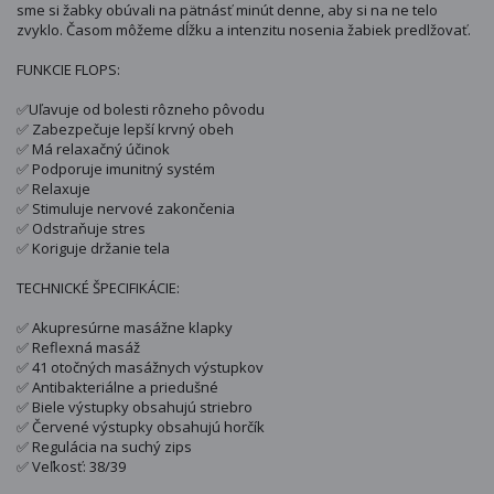
sme si žabky obúvali na pätnásť minút denne, aby si na ne telo
zvyklo. Časom môžeme dĺžku a intenzitu nosenia žabiek predlžovať.
FUNKCIE FLOPS:
✅Uľavuje od bolesti rôzneho pôvodu
✅ Zabezpečuje lepší krvný obeh
✅ Má relaxačný účinok
✅ Podporuje imunitný systém
✅ Relaxuje
✅ Stimuluje nervové zakončenia
✅ Odstraňuje stres
✅ Koriguje držanie tela
TECHNICKÉ ŠPECIFIKÁCIE:
✅ Akupresúrne masážne klapky
✅ Reflexná masáž
✅ 41 otočných masážnych výstupkov
✅ Antibakteriálne a priedušné
✅ Biele výstupky obsahujú striebro
✅ Červené výstupky obsahujú horčík
✅ Regulácia na suchý zips
✅ Veľkosť: 38/39