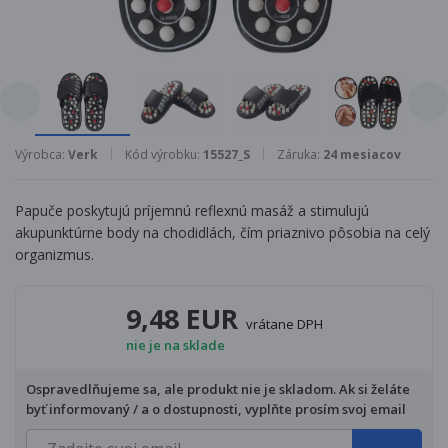
Výrobca:
Verk
Kód výrobku:
15527_S
Záruka:
24 mesiacov
Papuče poskytujú príjemnú reflexnú masáž a stimulujú
akupunktúrne body na chodidlách, čím priaznivo pôsobia na celý
organizmus.
9,48 EUR
vrátane DPH
nie je na sklade
Ospravedlňujeme sa, ale produkt nie je skladom. Ak si želáte
byť informovaný / a o dostupnosti, vyplňte prosím svoj email