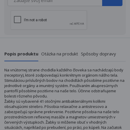
Popis produktu
Otázka na produkt
Spôsoby dopravy
Na vnútornej strane chodidla každého človeka sa nachádzajú body
(receptory), ktoré zodpovedajú konkrétnym orgánom nášho tela.
Stimuláciou príslušných bodov na chodidlách pôsobíme pozitívne na
jednotlivé orgány a imunitný systém. Používaním akupresúrnych
pantoflí pôsobíme pozitívne na naše telo. Účinne odstraňujeme
bolesti rôzneho pôvodu.
Žabky sú vybavené 41 otočnými antibakteriálnymi kolíkmi
obsahujúcimi striebro. Pôsobia relaxačne a antistresovo a
zabezpečujú správne prekrvenie. Pozitívne pôsobia na naše telo
prostredníctvom reflexnej masáže a magnetov umiestnených v
červených výstupkoch. Žabky si môžeme obuť v vhodných
situáciách, napríklad po prebudení, po práci, po kúpeli. Na začiatok