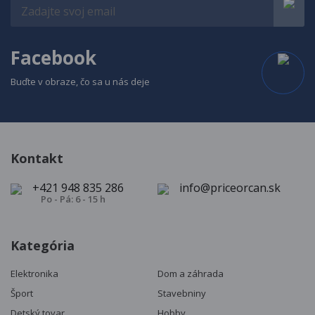
Facebook
Buďte v obraze, čo sa u nás deje
Kontakt
+421 948 835 286
info@priceorcan.sk
Po - Pá: 6 - 15 h
Kategória
Elektronika
Dom a záhrada
Šport
Stavebniny
Detský tovar
Hobby