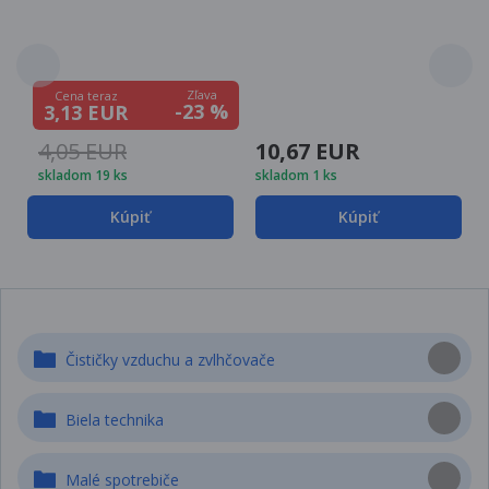
Zľava
Cena teraz
-23 %
3,13 EUR
4,05 EUR
10,67 EUR
skladom 19 ks
skladom 1 ks
Kúpiť
Kúpiť
Čističky vzduchu a zvlhčovače
Biela technika
Malé spotrebiče