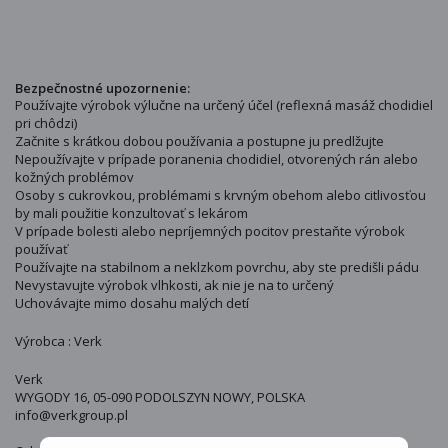
Bezpečnostné upozornenie:
Používajte výrobok výlučne na určený účel (reflexná masáž chodidiel
pri chôdzi)
Začnite s krátkou dobou používania a postupne ju predlžujte
Nepoužívajte v prípade poranenia chodidiel, otvorených rán alebo
kožných problémov
Osoby s cukrovkou, problémami s krvným obehom alebo citlivosťou
by mali použitie konzultovať s lekárom
V prípade bolesti alebo nepríjemných pocitov prestaňte výrobok
používať
Používajte na stabilnom a neklzkom povrchu, aby ste predišli pádu
Nevystavujte výrobok vlhkosti, ak nie je na to určený
Uchovávajte mimo dosahu malých detí
Výrobca : Verk
Verk
WYGODY 16, 05-090 PODOLSZYN NOWY, POLSKA
info@verkgroup.pl