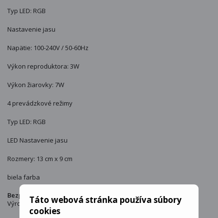
Typ LED: RGB
Nastavenie jasu
Napätie: 100-240V / 50-60Hz
Výkon reproduktora: 3W
Výkon žiarovky: 7W
4 prevádzkové režimy
Typ LED: RGB
LED Nastavenie jasu
Rozmery: 13 cm x 9 cm
biela farba
Bezpečnostné upozornenie:
Táto webová stránka používa súbory
Výrobca : Verk
cookies