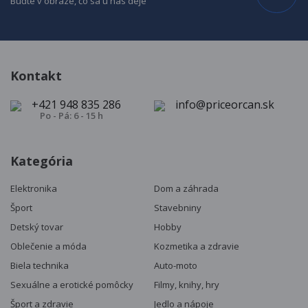
Buďte v obraze, čo sa u nás deje
Kontakt
+421 948 835 286
info@priceorcan.sk
Po - Pá: 6 - 15 h
Kategória
Elektronika
Dom a záhrada
Šport
Stavebniny
Detský tovar
Hobby
Oblečenie a móda
Kozmetika a zdravie
Biela technika
Auto-moto
Sexuálne a erotické pomôcky
Filmy, knihy, hry
Šport a zdravie
Jedlo a nápoje