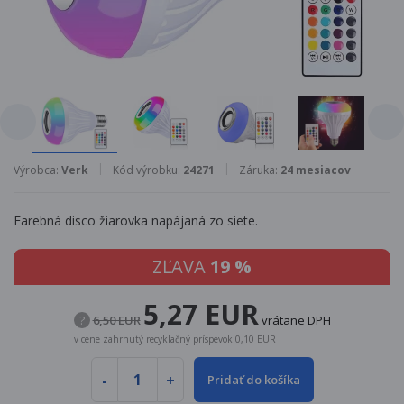
Výrobca:
Verk
Kód výrobku:
24271
Záruka:
24 mesiacov
Farebná disco žiarovka napájaná zo siete.
ZĽAVA
19 %
5,27 EUR
?
6,50 EUR
vrátane DPH
v cene zahrnutý recyklačný príspevok 0,10 EUR
Pridať do košíka