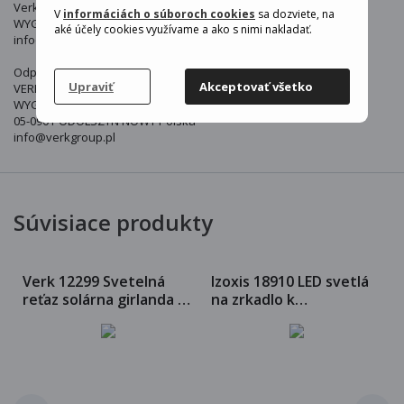
Verk
V
informáciách o súboroch cookies
sa dozviete, na
WYGODY 16, 05-090 PODOLSZYN NOWY, POLSKA
aké účely cookies využívame a ako s nimi nakladať.
info@verkgroup.pl
Odpovědná osoba v EU:
Upraviť
Akceptovať všetko
VERK GROUP SIKORSKI SP.K.
WYGODY 16
05-090 PODOLSZYN NOWY Polska
info@verkgroup.pl
Súvisiace produkty
Verk 12299 Svetelná
Izoxis 18910 LED svetlá
reťaz solárna girlanda 5
na zrkadlo k
m
toaletnému stolíku 10
ks