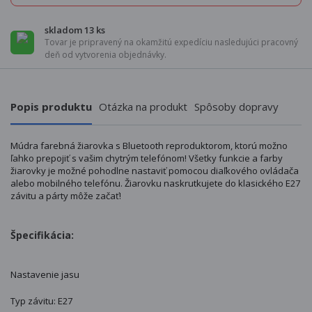
skladom 13 ks
Tovar je pripravený na okamžitú expedíciu nasledujúci pracovný
deň od vytvorenia objednávky.
Popis produktu
Otázka na produkt
Spôsoby dopravy
Múdra farebná žiarovka s Bluetooth reproduktorom, ktorú možno
ľahko prepojiť s vašim chytrým telefónom! Všetky funkcie a farby
žiarovky je možné pohodlne nastaviť pomocou diaľkového ovládača
alebo mobilného telefónu. Žiarovku naskrutkujete do klasického E27
závitu a párty môže začať!
Špecifikácia:
Nastavenie jasu
Typ závitu: E27