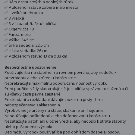
✅ Rám z robustných a odolných rúrok
✅ V zloženom stave zaberá málo miesta
✅ 1 veľká priehradka
✅ 3 vrecká
✅ 3 v 1: batoh/taška/stolička
✅ Objem: cca 10 l
✅ Farba: moro
✅ Výška: 34,5 cm
✅ Šírka sedadla: 22,5 cm
✅ Hĺbka sedadla: 26 cm
✅ V zloženom stave: 43 cm x 33 cm
Bezpečnostné upozornenie:
Používajte iba na stabilnom a rovnom povrchu, aby nedošlo k
prevráteniu alebo zrúteniu konštrukcie.
Neprekračujte maximálnu odporúčanú nosnosť výrobku.
Pred použitím vždy skontrolujte, či je stolička správne rozložená a či
sú všetky časti pevne zaistené.
Pri skladaní a rozkladaní dávajte pozor na prsty - hrozí
nebezpečenstvo zakliesnenia.
Výrobok nie je určený na státie, skákanie ani hojdanie.
Nepoužívajte poškodenú alebo deformovanú konštrukciu.
Nezaťažujte batoh ani úložné vrecká, aby nedošlo k strate stability
alebo poškodeniu výrobku.
Deti môžu výrobok používať iba pod dohľadom dospelej osoby.