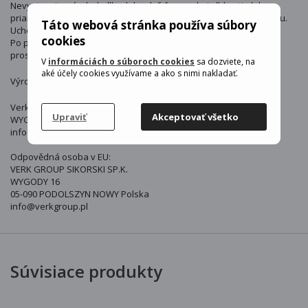
Nevystavujte výrobok dlhodobo dažďu, vysokej vlhkosti alebo
priamemu slnečnému žiareniu, aby nedošlo k oslabeniu materiálu.
Táto webová stránka používa súbory
Uchovávajte mimo otvoreného ohňa a zdrojov vysokého tepla.
cookies
Po použití sa odporúča výrobok očistiť a skladovať v suchom
prostredí.
V
informáciách o súboroch cookies
sa dozviete, na
aké účely cookies využívame a ako s nimi nakladať.
Výrobca : Verk
Verk
Upraviť
Akceptovať všetko
WYGODY 16, 05-090 PODOLSZYN NOWY, POLSKA
info@verkgroup.pl
Odpovědná osoba v EU:
VERK GROUP SIKORSKI SP.K.
WYGODY 16
05-090 PODOLSZYN NOWY Polska
info@verkgroup.pl
Súvisiace produkty