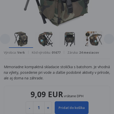
Výrobca:
Verk
Kód výrobku:
01677
Záruka:
24 mesiacov
Mimoriadne kompaktná skladacie stolička s batohom. Je vhodná
na výlety, posedenie pri vode a ďalšie podobné aktivity v prírode,
ale aj doma na záhrade.
9,09 EUR
vrátane DPH
Pridať do košíka