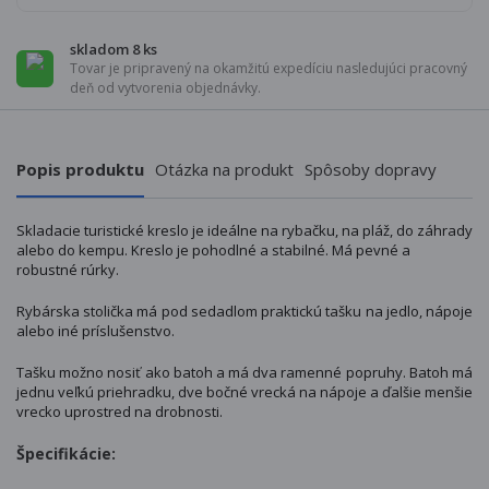
skladom 8 ks
Tovar je pripravený na okamžitú expedíciu nasledujúci pracovný
deň od vytvorenia objednávky.
Popis produktu
Otázka na produkt
Spôsoby dopravy
Skladacie turistické kreslo je ideálne na rybačku, na pláž, do záhrady
alebo do kempu. Kreslo je pohodlné a stabilné. Má pevné a
robustné rúrky.
Rybárska stolička má pod sedadlom praktickú tašku na jedlo, nápoje
alebo iné príslušenstvo.
Tašku možno nosiť ako batoh a má dva ramenné popruhy. Batoh má
jednu veľkú priehradku, dve bočné vrecká na nápoje a ďalšie menšie
vrecko uprostred na drobnosti.
Špecifikácie: