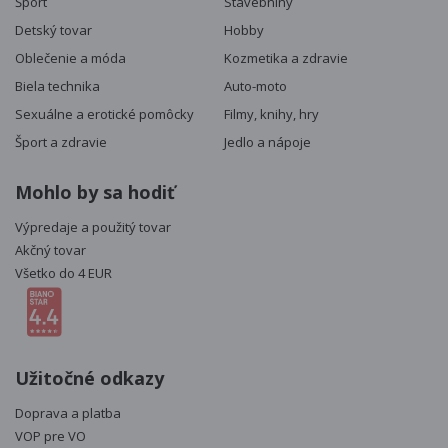
Šport
Stavebniny
Detský tovar
Hobby
Oblečenie a móda
Kozmetika a zdravie
Biela technika
Auto-moto
Sexuálne a erotické pomôcky
Filmy, knihy, hry
Šport a zdravie
Jedlo a nápoje
Mohlo by sa hodiť
Výpredaje a použitý tovar
Akčný tovar
Všetko do 4 EUR
Užitočné odkazy
Doprava a platba
VOP pre VO