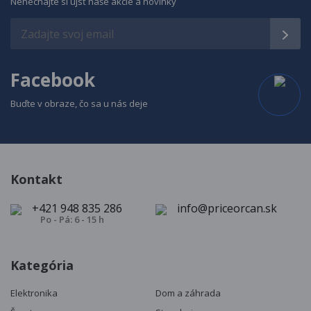
Nenechajte si ujsť naše akcie a novinky
Facebook
Buďte v obraze, čo sa u nás deje
Kontakt
+421 948 835 286
info@priceorcan.sk
Po - Pá: 6 - 15 h
Kategória
Elektronika
Dom a záhrada