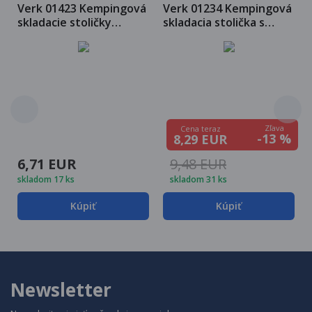
Verk 01423 Kempingová
Verk 01234 Kempingová
skladacie stoličky
skladacia stolička s
maskáč
taškou 2 v 1 maskáč
Zľava
Cena teraz
-13 %
8,29 EUR
6,71 EUR
9,48 EUR
skladom 17 ks
skladom 31 ks
Kúpiť
Kúpiť
Newsletter