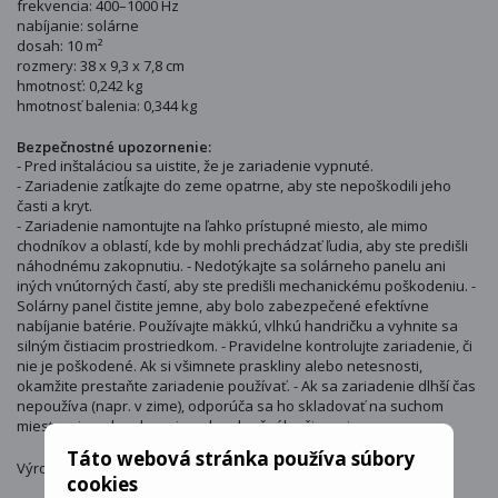
frekvencia: 400–1000 Hz
nabíjanie: solárne
dosah: 10 m²
rozmery: 38 x 9,3 x 7,8 cm
hmotnosť: 0,242 kg
hmotnosť balenia: 0,344 kg
Bezpečnostné upozornenie:
- Pred inštaláciou sa uistite, že je zariadenie vypnuté.
- Zariadenie zatĺkajte do zeme opatrne, aby ste nepoškodili jeho
časti a kryt.
- Zariadenie namontujte na ľahko prístupné miesto, ale mimo
chodníkov a oblastí, kde by mohli prechádzať ľudia, aby ste predišli
náhodnému zakopnutiu. - Nedotýkajte sa solárneho panelu ani
iných vnútorných častí, aby ste predišli mechanickému poškodeniu. -
Solárny panel čistite jemne, aby bolo zabezpečené efektívne
nabíjanie batérie. Používajte mäkkú, vlhkú handričku a vyhnite sa
silným čistiacim prostriedkom. - Pravidelne kontrolujte zariadenie, či
nie je poškodené. Ak si všimnete praskliny alebo netesnosti,
okamžite prestaňte zariadenie používať. - Ak sa zariadenie dlhší čas
nepoužíva (napr. v zime), odporúča sa ho skladovať na suchom
mieste mimo dosahu priameho slnečného žiarenia.
Táto webová stránka používa súbory
Výrobca : REPEST
cookies