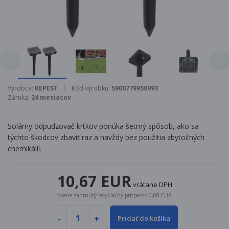
Výrobca:
REPEST
Kód výrobku:
5900779950993
Záruka:
24 mesiacov
Solárny odpudzovač krtkov ponúka šetrný spôsob, ako sa
týchto škodcov zbaviť raz a navždy bez použitia zbytočných
chemikálií.
10,67 EUR
vrátane DPH
v cene zahrnutý recyklačný príspevok 0,08 EUR
Pridať do košíka