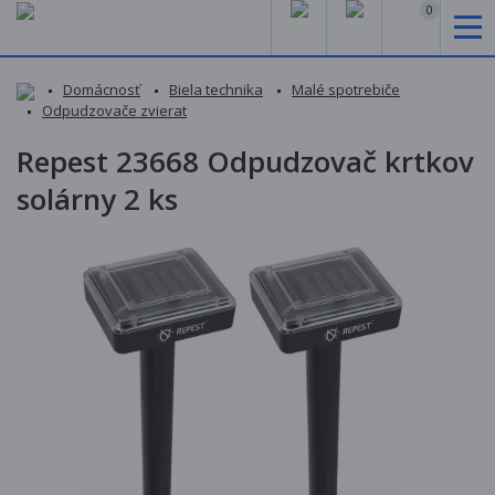
0
Domácnosť
Biela technika
Malé spotrebiče
Odpudzovače zvierat
Repest 23668 Odpudzovač krtkov
solárny 2 ks