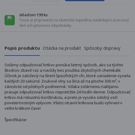
skladom 199 ks
Tovar je pripravený na okamžitú expedíciu nasledujúci pracovný
deň od vytvorenia objednávky.
Popis produktu
Otázka na produkt
Spôsoby dopravy
Solárny odpudzovač krtkov ponúka šetrný spôsob, ako sa týchto
škodcov zbaviť raz a navždy bez použitia zbytočných chemikálií.
Účinok je založený na šírení špecifických vĺn, ktoré zariadenie vysiela
každých 20 sekúnd. Zvukové vlny sa šíria až na ploche 300 m², v
závislosti od pôdnych podmienok. Vďaka solárnemu nabíjaniu
pracuje odpudzovač krtkov nepretržite 24 hodín denne. Odpudzovač
krtkov má robustnú konštrukciu, a preto je vysoko odolný voči
poveternostným vplyvom. Všetci otravní krtkovia budú vyhnaní v
veľmi krátkom čase!
Špecifikácie: