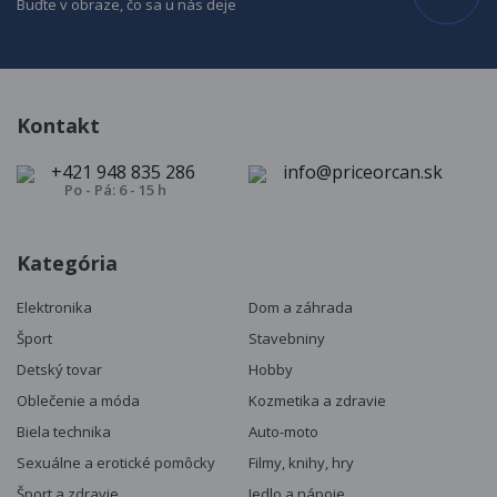
Buďte v obraze, čo sa u nás deje
Kontakt
+421 948 835 286
info@priceorcan.sk
Po - Pá: 6 - 15 h
Kategória
Elektronika
Dom a záhrada
Šport
Stavebniny
Detský tovar
Hobby
Oblečenie a móda
Kozmetika a zdravie
Biela technika
Auto-moto
Sexuálne a erotické pomôcky
Filmy, knihy, hry
Šport a zdravie
Jedlo a nápoje