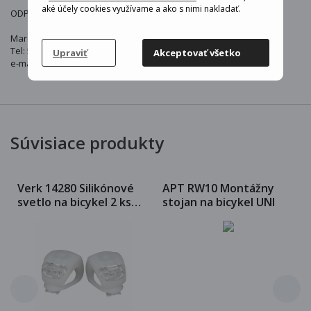
aké účely cookies využívame a ako s nimi nakladať.
ODPOVĚDNÁ OSOBA V EU:
Marcin Gałgan
Tel: 511197130
Upraviť
Akceptovať všetko
e-mail: hurt.allenett@gmail.com
Súvisiace produkty
Verk 14280 Silikónové
APT RW10 Montážny
svetlo na bicykel 2 ks
stojan na bicykel UNI
biela