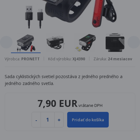
Výrobca:
PRONETT
Kód výrobku:
XJ4390
Záruka:
24 mesiacov
Sada cyklistických svetiel pozostáva z jedného predného a
jedného zadného svetla.
7,90 EUR
vrátane DPH
Pridať do košíka