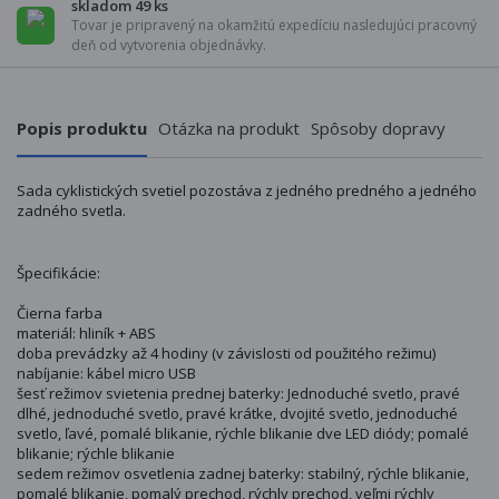
skladom 49 ks
Tovar je pripravený na okamžitú expedíciu nasledujúci pracovný
deň od vytvorenia objednávky.
Popis produktu
Otázka na produkt
Spôsoby dopravy
Sada cyklistických svetiel pozostáva z jedného predného a jedného
zadného svetla.
Špecifikácie:
Čierna farba
materiál: hliník + ABS
doba prevádzky až 4 hodiny (v závislosti od použitého režimu)
nabíjanie: kábel micro USB
šesť režimov svietenia prednej baterky: Jednoduché svetlo, pravé
dlhé, jednoduché svetlo, pravé krátke, dvojité svetlo, jednoduché
svetlo, ľavé, pomalé blikanie, rýchle blikanie dve LED diódy; pomalé
blikanie; rýchle blikanie
sedem režimov osvetlenia zadnej baterky: stabilný, rýchle blikanie,
pomalé blikanie, pomalý prechod, rýchly prechod, veľmi rýchly