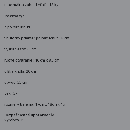
maximálna váha dieťaťa: 18 kg
Rozmery:
* po nafúknutí
vnútorný priemer po nafúknutí: 16cm
výška vesty: 23 cm
ručné otváranie : 16 cm x 8,5 cm
dĺžka krídla: 20 cm
obvod: 35 cm
vek : 3+
rozmery balenia: 17cm x 18cm x 1cm
Bezpečnostné upozornenie:
Výrobca : KIK