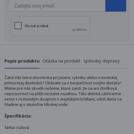
Popis produktu
Otázka na produkt
Spôsoby dopravy
Čaká Vás letná dovolenka pri jazere, rybníku alebo v exotickej
prímorskej destinácii? Obávate sa o bezpečnosť svojho dieťaťa?
Máme pre Vás skvelé riešenie, ktoré zaistí, že sa ani chvíľková
nepozornosť na pláži nestane osudnou. Táto detská záchranná
vesta s roztomilým dizajnom s anjelskými krídlami, udrží dieťa na
hladine aj v skutočne hlbokej vode.
Špecifikácia:
farba: ružová