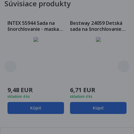
Súvisiace produkty
INTEX 55944 Sada na
Bestway 24059 Detská
šnorchlovanie - maska +
sada na šnorchlovanie
šnorchel, žralok
Jednorožec, ružová
9,48 EUR
6,71 EUR
skladom 4 ks
skladom 4 ks
Kúpiť
Kúpiť