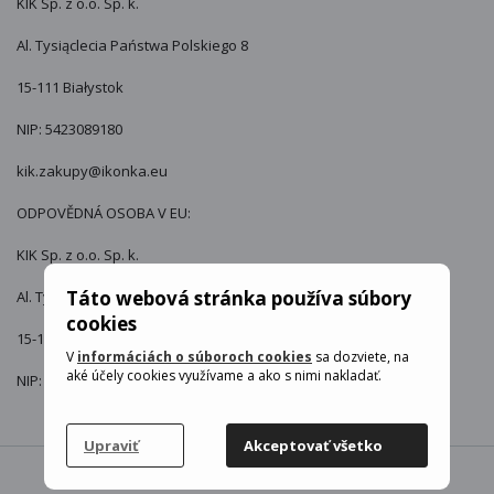
KIK Sp. z o.o. Sp. k.
Al. Tysiąclecia Państwa Polskiego 8
15-111 Białystok
NIP: 5423089180
kik.zakupy@ikonka.eu
ODPOVĚDNÁ OSOBA V EU:
KIK Sp. z o.o. Sp. k.
Táto webová stránka používa súbory
Al. Tysiąclecia Państwa Polskiego 8
cookies
15-111 Białystok
V
informáciách o súboroch cookies
sa dozviete, na
aké účely cookies využívame a ako s nimi nakladať.
NIP: 5423089180
Upraviť
Akceptovať všetko