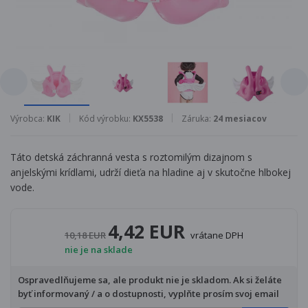
Výrobca:
KIK
Kód výrobku:
KX5538
Záruka:
24 mesiacov
Táto detská záchranná vesta s roztomilým dizajnom s
anjelskými krídlami, udrží dieťa na hladine aj v skutočne hlbokej
vode.
4,42 EUR
10,18 EUR
vrátane DPH
nie je na sklade
Ospravedlňujeme sa, ale produkt nie je skladom. Ak si želáte
byť informovaný / a o dostupnosti, vyplňte prosím svoj email