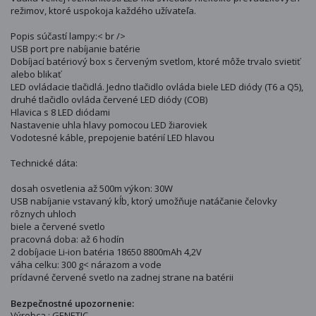
režimov, ktoré uspokoja každého užívateľa.
Popis súčastí lampy:< br />
USB port pre nabíjanie batérie
Dobíjací batériový box s červeným svetlom, ktoré môže trvalo svietiť
alebo blikať
LED ovládacie tlačidlá. Jedno tlačidlo ovláda biele LED diódy (T6 a Q5),
druhé tlačidlo ovláda červené LED diódy (COB)
Hlavica s 8 LED diódami
Nastavenie uhla hlavy pomocou LED žiaroviek
Vodotesné káble, prepojenie batérií LED hlavou
Technické dáta:
dosah osvetlenia až 500m výkon: 30W
USB nabíjanie vstavaný kĺb, ktorý umožňuje natáčanie čelovky
rôznych uhloch
biele a červené svetlo
pracovná doba: až 6 hodín
2 dobíjacie Li-ion batéria 18650 8800mAh 4,2V
váha celku: 300 g< nárazom a vode
prídavné červené svetlo na zadnej strane na batérii
Bezpečnostné upozornenie:
Výrobca : GENETIC