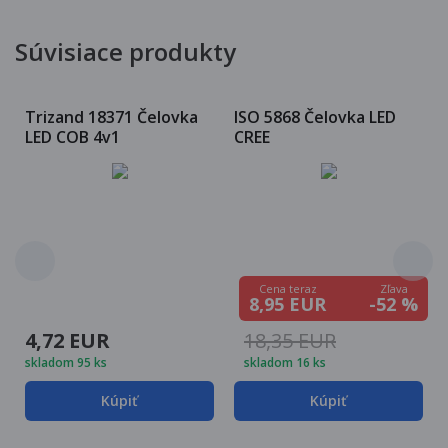
Súvisiace produkty
Trizand 18371 Čelovka
ISO 5868 Čelovka LED
LED COB 4v1
CREE
Zľava
Cena teraz
-52 %
8,95 EUR
4,72 EUR
18,35 EUR
skladom 95 ks
skladom 16 ks
Kúpiť
Kúpiť