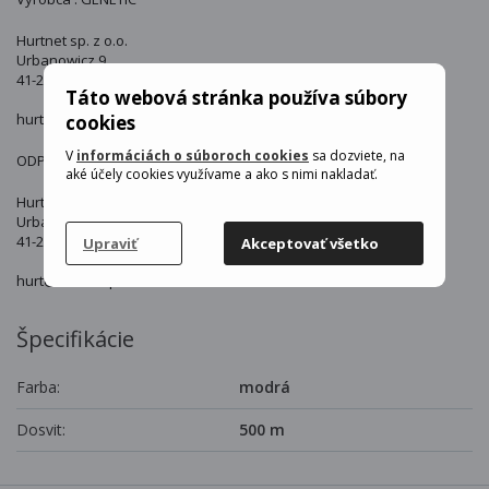
Hurtnet sp. z o.o.
Urbanowicz 9
41-200 Sosnowiec
Táto webová stránka používa súbory
hurt@hurtnet.pl
cookies
V
informáciách o súboroch cookies
sa dozviete, na
ODPOVĚDNÁ OSOBA V EU:
aké účely cookies využívame a ako s nimi nakladať.
Hurtnet sp. z o.o.
Urbanowicz 9
41-200 Sosnowiec
Upraviť
Akceptovať všetko
hurt@hurtnet.pl
Špecifikácie
Farba:
modrá
Dosvit:
500 m