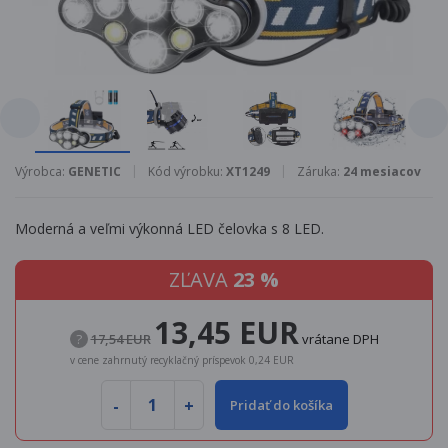
Výrobca:
GENETIC
Kód výrobku:
XT1249
Záruka:
24 mesiacov
Moderná a veľmi výkonná LED čelovka s 8 LED.
ZĽAVA
23 %
13,45 EUR
?
17,54 EUR
vrátane DPH
v cene zahrnutý recyklačný príspevok 0,24 EUR
Pridať do košíka