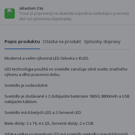
skladom 2 ks
Tovar je pripravený na okamžitú expedíciu nasledujúci pracovný
deň od vytvorenia objednávky.
Popis produktu
Otázka na produkt
Spôsoby dopravy
Moderná a veľmi výkonná LED čelovka s 8 LED.
LED technológia použitá vo svietidle zaručuje silné svetlo značného
výkonu a dlhú pracovnú dobu.
Svietidlo je vodeodolné.
Svietidlo je dodávané s 2 dobíjacími batériami 18650, 8800mAh a USB
nabíjacím káblom.
Svietidlo má 6 bielych LED a 2 červené LED.
Biele diódy: 2 x T6, 4 x Q5, červené diódy: 2 x COB
Vďaka veľkej rozmanitosti LED má svietidlo niekoľko prevádzkových