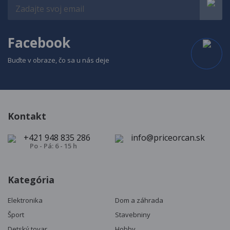
Facebook
Buďte v obraze, čo sa u nás deje
Kontakt
+421 948 835 286
info@priceorcan.sk
Po - Pá: 6 - 15 h
Kategória
Elektronika
Dom a záhrada
Šport
Stavebniny
Detský tovar
Hobby