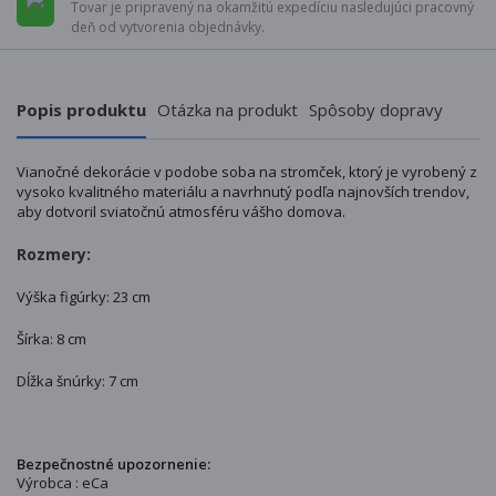
Tovar je pripravený na okamžitú expedíciu nasledujúci pracovný
deň od vytvorenia objednávky.
Popis produktu
Otázka na produkt
Spôsoby dopravy
Vianočné dekorácie v podobe soba na stromček, ktorý je vyrobený z
vysoko kvalitného materiálu a navrhnutý podľa najnovších trendov,
aby dotvoril sviatočnú atmosféru vášho domova.
Rozmery:
Výška figúrky: 23 cm
Šírka: 8 cm
Dĺžka šnúrky: 7 cm
Bezpečnostné upozornenie:
Výrobca : eCa