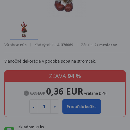
Výrobca:
eCa
Kód výrobku:
A-376069
Záruka:
24 mesiacov
Vianočné dekorácie v podobe soba na stromček.
ZĽAVA
94 %
0,36 EUR
?
6,09 EUR
vrátane DPH
Pridať do košíka
skladom 21 ks