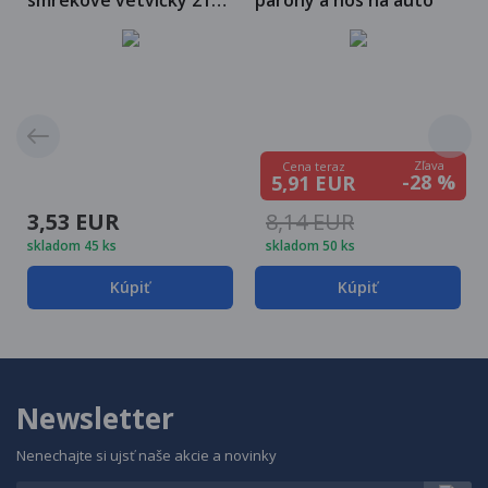
smrekové vetvičky 21
parohy a nos na auto
cm, 40 ks
Zľava
Cena teraz
-28 %
5,91 EUR
3,53 EUR
8,14 EUR
skladom 45 ks
skladom 50 ks
Kúpiť
Kúpiť
Newsletter
Nenechajte si ujsť naše akcie a novinky