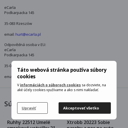
eCarla
Podkarpacka 145
35-083 Rzeszów
email:
hurt@ecarla.pl
Odpovědná osoba v EU:
eCarla
Podkarpacka 145
35-083 Rzeszów
Táto webová stránka používa súbory
cookies
email:
hurt@ecarla.pl
V
informáciách o súboroch cookies
sa dozviete, na
aké účely cookies využívame a ako s nimi nakladať.
Súvisiace produkty
Upraviť
Akceptovať všetko
Ruhhy 22512 Umelé
Xtrobb 20223 Sobie