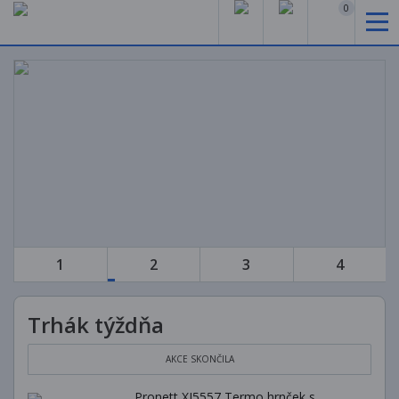
0
Trhák týždňa
AKCE SKONČILA
Pronett XJ5557 Termo hrnček s