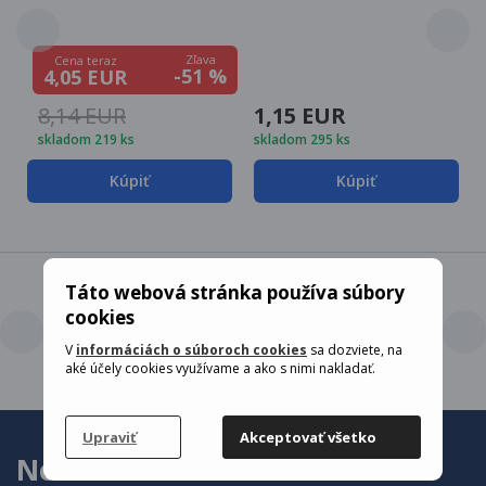
Zľava
Cena teraz
-51 %
4,05 EUR
8,14 EUR
1,15 EUR
skladom 219 ks
skladom 295 ks
Kúpiť
Kúpiť
Táto webová stránka používa súbory
cookies
Všetko naskladnený
Nízké ceny
V
informáciách o súboroch cookies
sa dozviete, na
pripravené na odoslanie
Tovaru
aké účely cookies využívame a ako s nimi nakladať.
Upraviť
Akceptovať všetko
Newsletter