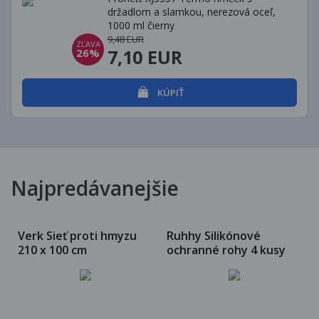
držadlom a slamkou, nerezová oceľ,
1000 ml čierny
9,48 EUR
ZĽAVA
7,10 EUR
26%
KÚPIŤ
Najpredávanejšie
Verk Sieť proti hmyzu
Ruhhy Silikónové
210 x 100 cm
ochranné rohy 4 kusy