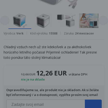
Výrobca:
Verk
Kód výrobku:
15588
Záruka:
24 mesiacov
Chladný vzduch nech už ste kdekoľvek a za akéhokoľvek
horúceho letného počasia! Príjemné ochladenie! Tak presne
toto ponúka táto stolný klimatizácia!
12,26 EUR
12,66 EUR
vrátane DPH
nie je na sklade
Ospravedlňujeme sa, ale produkt nie je skladom. Ak si želáte
byť informovaný / a o dostupnosti, vyplňte prosím svoj email