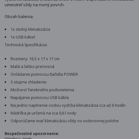
umiestniť vždy na rovný povrch.
Obsah balenia:
1x stolný klimatizácia
1x USB kábel
Technická špecifikácia:
Rozmery: 16,5 x 17 x 17 cm
Malá a ľahko prenosná
Ovládanie pomocou tlačidla POWER
3 stupne chladenie
Možnosť farebného podsvietenia
Napájanie pomocou USB kábla
Na jedno naplnenie vodou vydržia klimatizácia cca až 6 hodín
Nádržka je určená na cca 0,6 l vody
Odporúčame mať klimatizáciu vždy vo vodorovnej polohe
Bezpečnostné upozornenie:
Výrobca : Verk