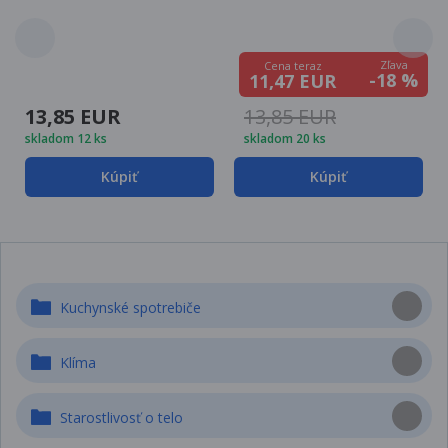
Zľava
Cena teraz
-18 %
11,47 EUR
13,85 EUR
13,85 EUR
skladom 12 ks
skladom 20 ks
Kúpiť
Kúpiť
Kuchynské spotrebiče
Klíma
Starostlivosť o telo