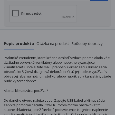
Popis produktu
Otázka na produkt
Spôsoby dopravy
Praktické zariadenie, ktoré krásne ochladí vzduch priamo okolo vás!
Už žiadne obrovské ventilátory alebo nepekne vyzerajúce
klimatizácie! Kúpte si túto malú prenosnú klimatizáciu! Klimatizácia
pôsobí ako štýlová dizajnová dekorácia. Či už jej budete využívať v
obývacej izbe, na nočnom stolíku, alebo napríklad v kancelárii, všade
bude vyzerať dobre!
Ako sa klimatizácia používa?
Do daného otvoru nalejte vodu. Zapojte USB kábel a klimatizáciu
zapnite pomocou tlačidla POWER. Potom možno nastavovať tri
stupne chladenia, a tiež farebné podsvietenie. Na jedno naplnenie
vydrží klimatizácia chladiť až okolo 6 hodín. Odporúčame klimatizáciu