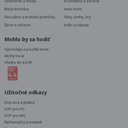
Oblečenie a móda
Kozmetika a zdravie
Biela technika
Auto-moto
Sexuálne a erotické pomôcky
Filmy, knihy, hry
Šport a zdravie
Jedlo a nápoje
Mohlo by sa hodiť
Výpredaje a použitý tovar
Akčný tovar
Všetko do 4 EUR
Užitočné odkazy
Doprava a platba
VOP pre VO
VOP pre MO
Reklamačný poriadok