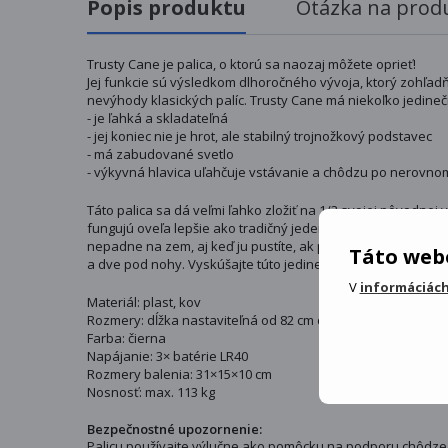
Popis produktu
Otázka na prod
Trusty Cane je palica, o ktorú sa naozaj môžete oprieť!
Jej funkcie sú výsledkom dlhoročného vývoja, ktorý zohľa
nevýhody klasických palíc. Trusty Cane má niekoľko jedineč
- je ľahká a skladateľná
- jej koniec nie je hrot, ale stabilný trojnožkový podstavec
- má zabudované svetlo
- výkyvná hlavica uľahčuje vstávanie a chôdzu po nerovno
Táto palica sa dá veľmi ľahko zložiť na 1/3 svojej pôvodnej
fungujú oveľa lepšie ako tradičný jeden a zabezpečujú bezp
nepadne na zem, aj keď ju pustíte, ak práve potrebujete obe 
Táto webo
a dve pod nohy. Vyskúšajte túto jedinečnú palicu a znovu z
V
informáciách
Materiál: plast, kov
Rozmery: dĺžka nastaviteľná od 82 cm do 94 cm
Farba: čierna
Napájanie: 3× batérie LR40
Rozmery balenia: 31×15×10 cm
Nosnosť: max. 113 kg
Bezpečnostné upozornenie:
Palicu používajte výlučne ako pomôcku na podporu chôdze a