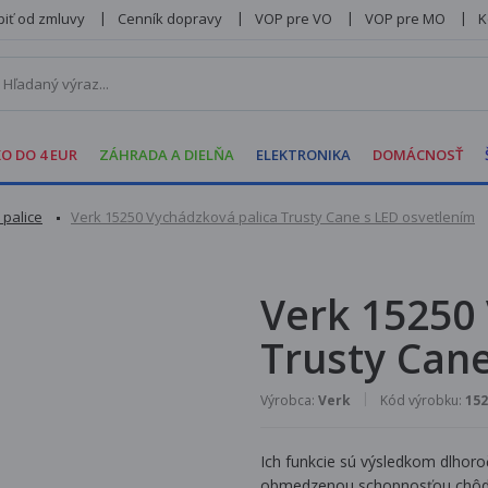
iť od zmluvy
Cenník dopravy
VOP pre VO
VOP pre MO
K
O DO 4 EUR
ZÁHRADA A DIELŇA
ELEKTRONIKA
DOMÁCNOSŤ
 palice
Verk 15250 Vychádzková palica Trusty Cane s LED osvetlením
Verk 15250
Trusty Cane
Výrobca:
Verk
Kód výrobku:
152
Ich funkcie sú výsledkom dlhoro
obmedzenou schopnosťou chôdze 