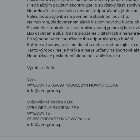
Pred každým použitím skontrolujte, či sú všetky časti sprá
Neprekračujte maximálnu nosnosť odporúčanú výrobcom.
Palicu používajte iba na pevnom a stabilnom povrchu.
Na mokrom, zľadovatenom alebo klzkom povrchu buďte obzv
Pravidelne kontrolujte stav protišmykovej gumovej koncovk
LED osvetlenie slúži iba na zlepšenie viditeľnosti a nenah
Pri výmene batérií používajte iba odporúčaný typ batérií.
Batérie uchovávajte mimo dosahu detí a nevhadzujte ich d
Tento výrobok nie je hračka a nie je určený na športové akt
Nepoužívajte poškodenú alebo nestabilnú palicu.
Výrobca : Verk
Verk
WYGODY 16, 05-090 PODOLSZYN NOWY, POLSKA
info@verkgroup.pl
Odpovědná osoba v EU:
VERK GROUP SIKORSKI SP.K.
WYGODY 16
05-090 PODOLSZYN NOWY Polska
info@verkgroup.pl