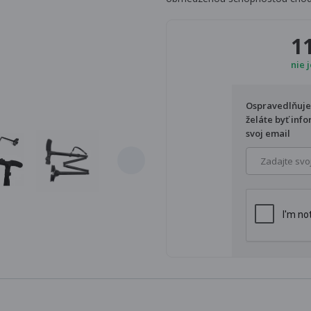
1
nie 
Ospravedlňujem
želáte byť inf
svoj email