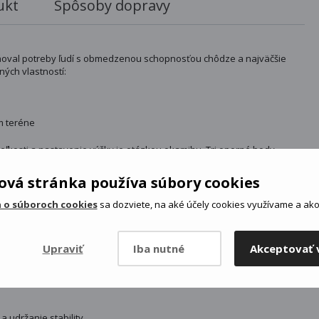
ukt
Spôsoby dopravy
dňoval potreby ľudí s obmedzenou schopnosťou chôdze a najväčšie
ných vlastností:
m teréne
 veľkosti a nastavenie výšky je otázkou okamihu. Tri oporné body
recedentnú stabilitu a istotu pri chôdzi. Zároveň vďaka pútku
ruky. V rukoväti sú skryté 3 LED diódy, z ktorých jedna svieti pred vás
vá stránka používa súbory cookies
ažite radosť z pohybu.
 o súboroch cookies
sa dozviete, na aké účely cookies využívame a ako 
Upraviť
Iba nutné
Akceptovať 
 udržanie stability.