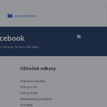
Chovateľstvo
cebook
 v obraze, čo sa u nás deje
Užitočné odkazy
Doprava a platba
VOP pre VO
VOP pre MO
Reklamačný poriadok
Kontakty