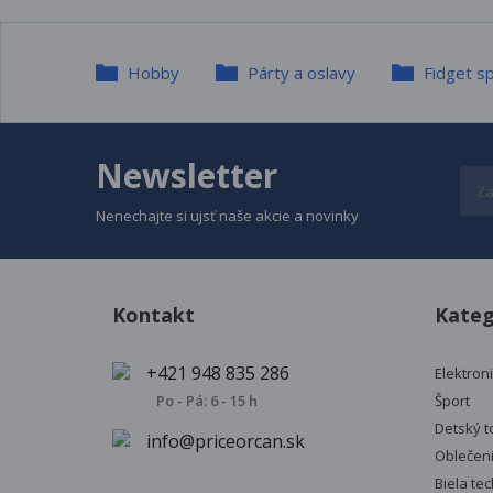
Hobby
Párty a oslavy
Fidget sp
Newsletter
Nenechajte si ujsť naše akcie a novinky
Kontakt
Kateg
+421 948 835 286
Elektron
Po - Pá: 6 - 15 h
Šport
Detský t
info@priceorcan.sk
Oblečen
Biela te