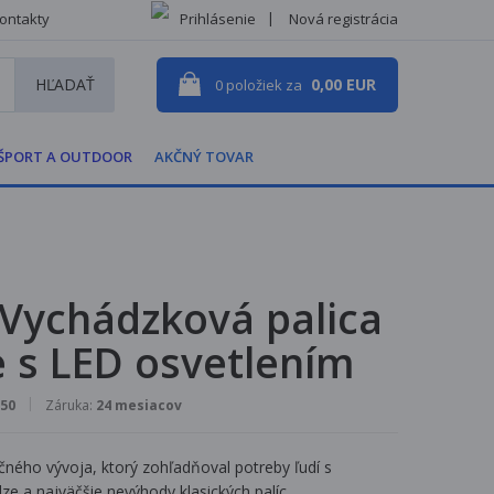
ontakty
Prihlásenie
Nová registrácia
HĽADAŤ
0,00 EUR
0
položiek za
ŠPORT A OUTDOOR
AKČNÝ TOVAR
 Vychádzková palica
 s LED osvetlením
50
Záruka:
24 mesiacov
čného vývoja, ktorý zohľadňoval potreby ľudí s
a najväčšie nevýhody klasických palíc.