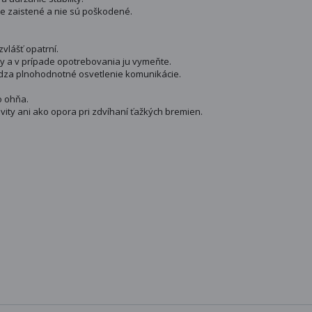
vne zaistené a nie sú poškodené.
lášť opatrní.
y a v prípade opotrebovania ju vymeňte.
rádza plnohodnotné osvetlenie komunikácie.
o ohňa.
ivity ani ako opora pri zdvíhaní ťažkých bremien.