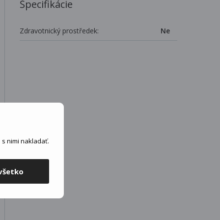
Špecifikácie
Zdravotnický prostředek:
Ne
s nimi nakladať.
všetko