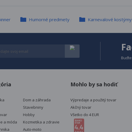
inner
Humorné predmety
Karnevalové kostýmy
Fa
Buďte
ória
Mohlo by sa hodiť
ika
Dom a záhrada
Výpredaje a použitý tovar
Stavebniny
Akčný tovar
ovar
Hobby
Všetko do 4 EUR
ie a móda
Kozmetika a zdravie
chnika
Auto-moto