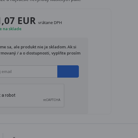
1,07 EUR
vrátane DPH
je na sklade
e sa, ale produkt nie je skladom. Ak si
ormovaný / a o dostupnosti, vyplňte prosím