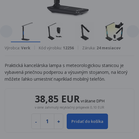
Výrobca:
Verk
Kód výrobku:
12256
Záruka:
24 mesiacov
Praktická kancelárska lampa s meteorologickou stanicou je
vybavená priečnou podperou a výsuvným stojanom, na ktorý
môžete ľahko umiestniť napríklad mobilný telefón.
38,85 EUR
vrátane DPH
v cene zahrnutý recyklačný príspevok 0,10 EUR
Pridať do košíka