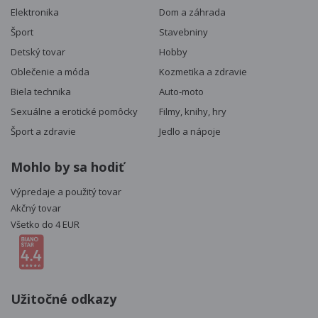
Elektronika
Dom a záhrada
Šport
Stavebniny
Detský tovar
Hobby
Oblečenie a móda
Kozmetika a zdravie
Biela technika
Auto-moto
Sexuálne a erotické pomôcky
Filmy, knihy, hry
Šport a zdravie
Jedlo a nápoje
Mohlo by sa hodiť
Výpredaje a použitý tovar
Akčný tovar
Všetko do 4 EUR
Užitočné odkazy