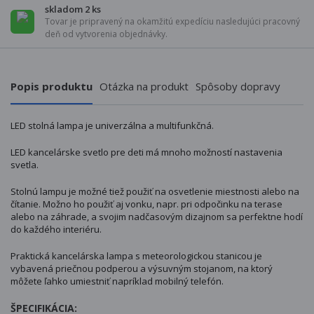
skladom 2 ks
Tovar je pripravený na okamžitú expedíciu nasledujúci pracovný
deň od vytvorenia objednávky.
Popis produktu
Otázka na produkt
Spôsoby dopravy
LED stolná lampa je univerzálna a multifunkčná.
LED kancelárske svetlo pre deti má mnoho možností nastavenia
svetla.
Stolnú lampu je možné tiež použiť na osvetlenie miestnosti alebo na
čítanie. Možno ho použiť aj vonku, napr. pri odpočinku na terase
alebo na záhrade, a svojim nadčasovým dizajnom sa perfektne hodí
do každého interiéru.
Praktická kancelárska lampa s meteorologickou stanicou je
vybavená priečnou podperou a výsuvným stojanom, na ktorý
môžete ľahko umiestniť napríklad mobilný telefón.
ŠPECIFIKÁCIA: