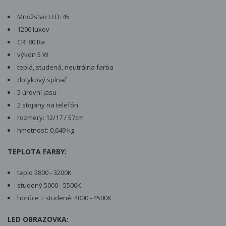
Množstvo LED: 45
1200 luxov
CRI 80 Ra
výkon 5 W
teplá, studená, neutrálna farba
dotykový spínač
5 úrovní jasu
2 stojany na telefón
rozmery: 12/17 / 57cm
hmotnosť: 0,649 kg
TEPLOTA FARBY:
teplo 2800 - 3200K
studený 5000 - 5500K
horúce + studené: 4000 - 4500K
LED OBRAZOVKA: