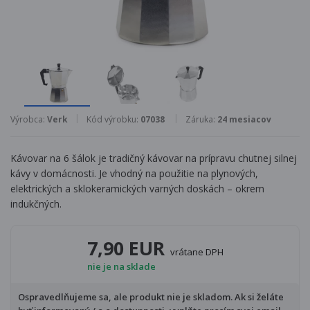
Výrobca:
Verk
Kód výrobku:
07038
Záruka:
24 mesiacov
Kávovar na 6 šálok je tradičný kávovar na prípravu chutnej silnej
kávy v domácnosti. Je vhodný na použitie na plynových,
elektrických a sklokeramických varných doskách
– okrem
indukčných.
7,90 EUR
vrátane DPH
nie je na sklade
Ospravedlňujeme sa, ale produkt nie je skladom. Ak si želáte