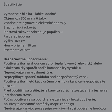
Špecifikácie:
Vyrobené z hliníka – ľahké, odolné
Objem: cca 300 ml na 6 šálok
Vhodné pre plynové a elektrické sporáky
Ergonomická rukoväť
Plastová rukoväť zabraňuje popáleniu
Farba: strieborná
Výška: 16,5 cm
Horný priemer: 10 cm
Priemer tela: 9 cm
Bezpečnostné upozornenie:
Používajte iba na vhodnom zdroji tepla (plynový, elektrický alebo
sklokeramický sporák podľa kompatibility výrobku).
Nepoužívajte v mikrovlnnej rúre.
Nepreplňujte spodnú nádobu nad bezpečnostný ventil.
Používajte iba mletú kávu určenú pre moka kanvice - neupchávajte
ju silou.
Pred použitím sa uistite, že je kanvica správne zostavená a tesnenie
je v dobrom stave.
Počas používania sa povrch silne zahrieva - hrozí popálenie,
používajte ochranné pomôcky (napr. chňapky).
Neotvárajte kanvicu počas prípravy kávy - hrozí popálenie horúcou