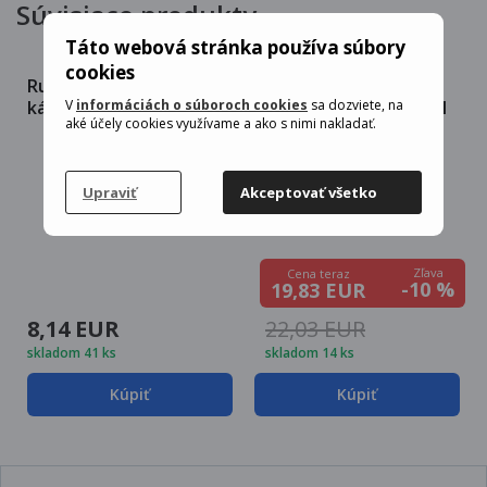
Súvisiace produkty
Táto webová stránka používa súbory
cookies
Ruhhy 24565 Kanvica na
Vergionic 7562 Ručný
V
informáciách o súboroch cookies
sa dozviete, na
kávu, French press, čaj
tlakový kávovar 300 ml
aké účely cookies využívame a ako s nimi nakladať.
1000 ml sklo
Upraviť
Akceptovať všetko
Zľava
Cena teraz
-10 %
19,83 EUR
8,14 EUR
22,03 EUR
skladom 41 ks
skladom 14 ks
Kúpiť
Kúpiť