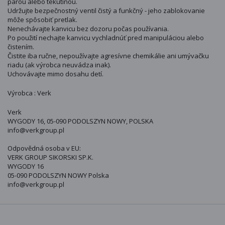
parou alebo tekutinou.
Udržujte bezpečnostný ventil čistý a funkčný - jeho zablokovanie
môže spôsobiť pretlak.
Nenechávajte kanvicu bez dozoru počas používania.
Po použití nechajte kanvicu vychladnúť pred manipuláciou alebo
čistením.
Čistite iba ručne, nepoužívajte agresívne chemikálie ani umývačku
riadu (ak výrobca neuvádza inak).
Uchovávajte mimo dosahu detí.
Výrobca : Verk
Verk
WYGODY 16, 05-090 PODOLSZYN NOWY, POLSKA
info@verkgroup.pl
Odpovědná osoba v EU:
VERK GROUP SIKORSKI SP.K.
WYGODY 16
05-090 PODOLSZYN NOWY Polska
info@verkgroup.pl