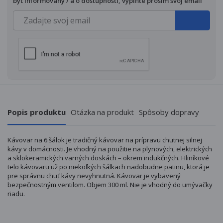
byť informovaný / a o dostupnosti, vyplňte prosím svoj email
Popis produktu
Otázka na produkt
Spôsoby dopravy
Kávovar na 6 šálok je tradičný kávovar na prípravu chutnej silnej
kávy v domácnosti. Je vhodný na použitie na plynových, elektrických
a sklokeramických varných doskách
– okrem indukčných.
Hliníkové
telo kávovaru už po niekoľkých šálkach nadobudne patinu, ktorá je
pre správnu chuť kávy nevyhnutná. Kávovar je vybavený
bezpečnostným ventilom. Objem 300 ml. Nie je vhodný do umývačky
riadu.