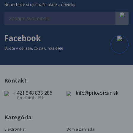
Nenechajte si ujsť naše akcie a novinky
Facebook
Buďte v obraze, čo sa u nás deje
Kontakt
+421 948 835 286
info@priceorcan.sk
Po - Pá: 6 - 15 h
Kategória
Elektronika
Dom a záhrada