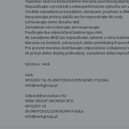
Teplomer slúži na bezkontaktné meranie povrchovej teplot
Nepoužívajte v prostredí s nebezpečenstvom výbuchu ani v b
Chráňte zariadenie pred pádom, vibráciami, prachom a vlh
Nevystavujte prístroj dažďu ani ho neponárajte do vody.
Uchovávajte mimo dosahu detí.
Zariadenie nerozoberajte ani neupravujte.
Používajte iba odporúčané batérie typu AAA.
Ak zariadenie dlhší čas nepoužívate, vyberte z neho batérie
Meranie na lesklých, odrazových alebo priehľadných povr
Pre presné meranie dodržiavajte odporúčanú vzdialenosť 
Ak je kryt alebo displej poškodený, zariadenie ďalej nepouží
Výrobca : Verk
Verk
WYGODY 16, 05-090 PODOLSZYN NOWY, POLSKA
info@verkgroup.pl
Odpovědná osoba v EU:
VERK GROUP SIKORSKI SP.K.
WYGODY 16
05-090 PODOLSZYN NOWY Polska
info@verkgroup.pl