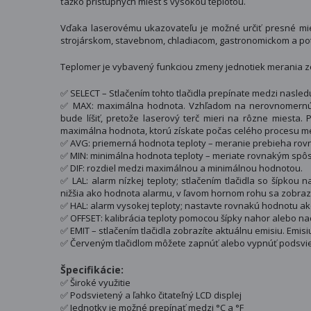
ťažko prístupných miest s vysokou teplotou.
Vďaka laserovému ukazovateľu je možné určiť presné mie
strojárskom, stavebnom, chladiacom, gastronomickom a po
Teplomer je vybavený funkciou zmeny jednotiek merania zo
✅ SELECT – Stlačením tohto tlačidla prepínate medzi nasledu
✅ MAX: maximálna hodnota. Vzhľadom na nerovnomernú p
bude líšiť, pretože laserový terč mieri na rôzne miesta
maximálna hodnota, ktorú získate počas celého procesu m
✅ AVG: priemerná hodnota teploty – meranie prebieha ro
✅ MIN: minimálna hodnota teploty – meriate rovnakým spô
✅ DIF: rozdiel medzi maximálnou a minimálnou hodnotou.
✅ LAL: alarm nízkej teploty; stlačením tlačidla so šípko
nižšia ako hodnota alarmu, v ľavom hornom rohu sa zobraz
✅ HAL: alarm vysokej teploty; nastavte rovnakú hodnotu ak
✅ OFFSET: kalibrácia teploty pomocou šípky nahor alebo na
✅ EMIT – stlačením tlačidla zobrazíte aktuálnu emisiu. Emis
✅ Červeným tlačidlom môžete zapnúť alebo vypnúť podsvie
Špecifikácie:
✅ Široké využitie
✅ Podsvietený a ľahko čitateľný LCD displej
✅ Jednotky je možné prepínať medzi °C a °F