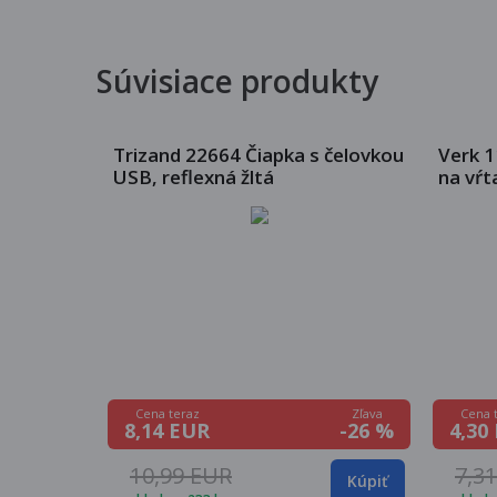
Súvisiace produkty
Trizand 22664 Čiapka s čelovkou
Verk 1
USB, reflexná žltá
na vŕt
Zľava
Cena teraz
Cena 
-26 %
8,14 EUR
4,30
10,99 EUR
7,3
Kúpiť