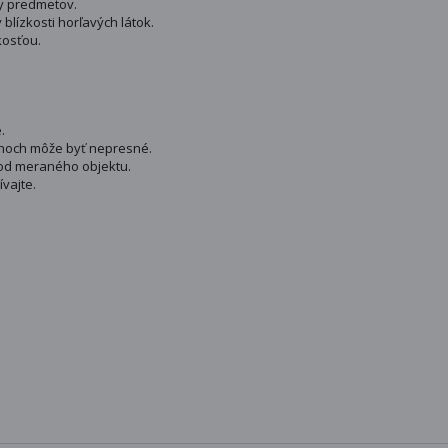
y predmetov.
lízkosti horľavých látok.
kosťou.
.
choch môže byť nepresné.
od meraného objektu.
vajte.