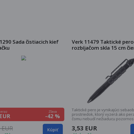
1290 Sada čistiacich kief
Verk 11479 Taktické pero
ačku
rozbíjačom skla 15 cm či
Taktické pero je vynikajúci sebao
Zľava
teraz
prostriedok, ktorý vyzerá ako per
-42 %
 EUR
čomu nebudí nežiaducu pozornos
ho tak mať kedykoľvek pri sebe, 
1 EUR
3,53 EUR
nepatrične ani vo vrecku na saku 
Kúpiť
prípade potreby sa s ním môžete 