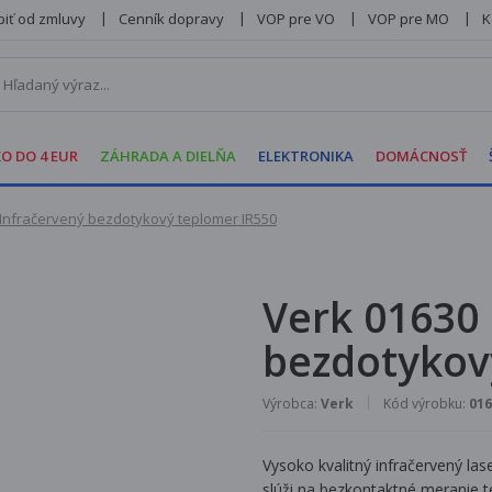
iť od zmluvy
Cenník dopravy
VOP pre VO
VOP pre MO
K
O DO 4 EUR
ZÁHRADA A DIELŇA
ELEKTRONIKA
DOMÁCNOSŤ
 Infračervený bezdotykový teplomer IR550
Verk 01630 
bezdotykov
Výrobca:
Verk
Kód výrobku:
016
Vysoko kvalitný infračervený l
slúži na bezkontaktné meranie t