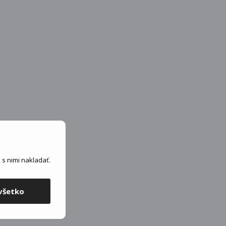
s nimi nakladať.
všetko