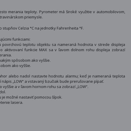
sto merania teploty. Pyrometer má široké využitie v automobilovom,
travinárskom priemysle.
 stupňov Celzia °C na jednotky Fahrenheita °F.
júcimi funkciami:
ovrchovú teplotu objektu sa nameraná hodnota v strede displeja
. Po aktivovaní funkcie MAX sa v ľavom dolnom rohu displeja zobrazí
erania.
vnakým spôsobom ako vyššie.
sobom ako vyššie.
u nahor alebo nadol nastavte hodnotu alarmu; keď je nameraná teplota
í nápis „LOW“ a vstavaný bzučiak bude prerušovane pípať.
o vyššie a v ľavom hornom rohu sa zobrazí „LOW“.
dol.
iu je možné nastaviť pomocou šípok.
tenie lasera.