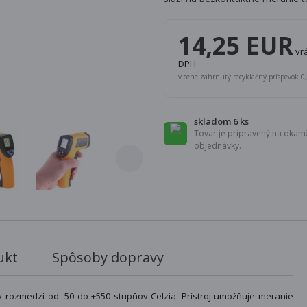
14,25 EUR
vr
DPH
v cene zahrnutý recyklačný príspevok 
skladom 6 ks
Tovar je pripravený na okamž
objednávky.
ukt
Spôsoby dopravy
 rozmedzí od -50 do +550 stupňov Celzia. Prístroj umožňuje meranie