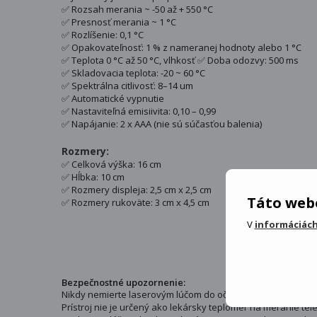
✅ Rozsah merania ~ -50 až + 550 °C
✅ Presnosť merania ~ 1 °C
✅ Rozlíšenie: 0,1 °C
✅ Opakovateľnosť: 1 % z nameranej hodnoty alebo 1 °C
✅ Teplota 0 °C až 50 °C, vlhkosť ✅ Doba odozvy: 500 ms
✅ Skladovacia teplota: -20 ~ 60 °C
✅ Spektrálna citlivosť: 8–14 um
✅ Automatické vypnutie
✅ Nastaviteľná emisiivita: 0,10 – 0,99
✅ Napájanie: 2 x AAA (nie sú súčasťou balenia)
Rozmery:
✅ Celková výška: 16 cm
✅ Hĺbka: 10 cm
✅ Rozmery displeja: 2,5 cm x 2,5 cm
Táto webo
✅ Rozmery rukoväte: 3 cm x 4,5 cm
V
informáciách
Bezpečnostné upozornenie:
Nikdy nemierte laserovým lúčom do očí ľudí ani zvierat.
Prístroj nie je určený ako lekársky teplomer na meranie tele