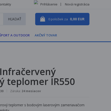
ontakty
Prihlásenie
Nová registrácia
HĽADAŤ
0,00 EUR
0
položiek za
ŠPORT A OUTDOOR
AKČNÝ TOVAR
Infračervený
ý teplomer IR550
30
Záruka:
24 mesiacov
aserový teplomer s bodovým laserovým zameriavačom
eploty.