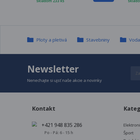
skladom 233 ks
sklado
Ploty a pletivá
Stavebniny
Voda,
Newsletter
Nenechajte si ujsť naše akcie a novinky
Kontakt
Kateg
+421 948 835 286
Elektron
Po - Pá: 6 - 15 h
Šport