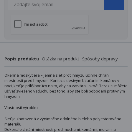
Popis produktu
Otázka na produkt
Spôsoby dopravy
Okenná moskytiéra – jemná sieť proti hmyzu účinne chráni
miestnosti pred hmyzom. Koniec s desivým bzučaním komárov v
noci, keď je príliš horúco na to, aby sa zatvárali okná! Teraz si môžete
užívať sviežeho vzduchu bez toho, aby ste boli pobodaní protivným
hmyzom!
Vlastnosti výrobku:
Sieť je zhotovená z výnimočne odolného bieleho polyesterového
materiálu.
Dokonale chráni miestnosti pred muchami, komármi, morami a