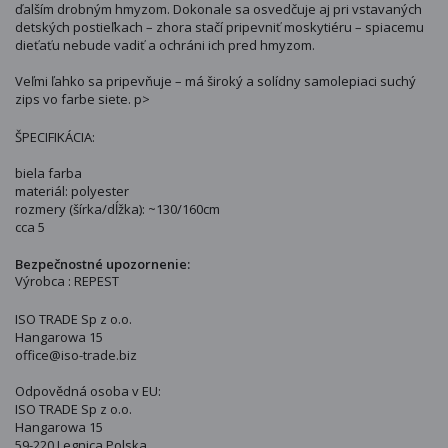
ďalším drobným hmyzom. Dokonale sa osvedčuje aj pri vstavaných
detských postieľkach – zhora stačí pripevniť moskytiéru – spiacemu
dieťaťu nebude vadiť a ochráni ich pred hmyzom.
Veľmi ľahko sa pripevňuje – má široký a solídny samolepiaci suchý
zips vo farbe siete. p>
ŠPECIFIKÁCIA:
biela farba
materiál: polyester
rozmery (šírka/dĺžka): ~130/160cm
cca 5
Bezpečnostné upozornenie:
Výrobca : REPEST
ISO TRADE Sp z o.o.
Hangarowa 15
office@iso-trade.biz
Odpovědná osoba v EU:
ISO TRADE Sp z o.o.
Hangarowa 15
59-220 Legnica Polska