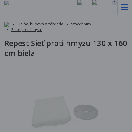
0
Dielňa, budova a záhrada
Stavebniny
Siete proti hmyzu
Repest Sieť proti hmyzu 130 x 160
cm biela