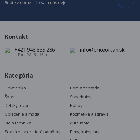
Buďte v obraze, čo sa u nás deje
Kontakt
+421 948 835 286
info@priceorcan.sk
Po - Pá: 6 - 15 h
Kategória
Elektronika
Dom a záhrada
Šport
Stavebniny
Detský tovar
Hobby
Oblečenie a móda
Kozmetika a zdravie
Biela technika
Auto-moto
Sexuálne a erotické pomôcky
Filmy, knihy, hry