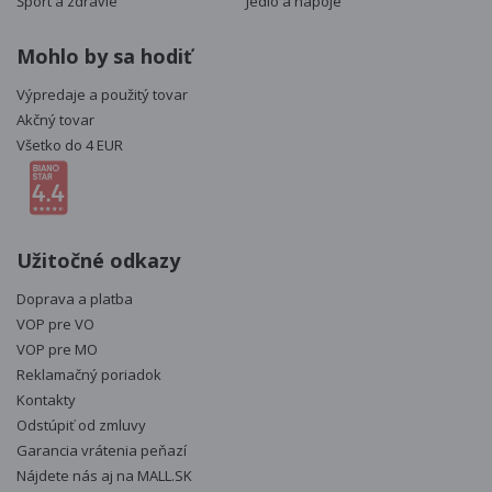
Šport a zdravie
Jedlo a nápoje
Mohlo by sa hodiť
Výpredaje a použitý tovar
Akčný tovar
Všetko do 4 EUR
Užitočné odkazy
Doprava a platba
VOP pre VO
VOP pre MO
Reklamačný poriadok
Kontakty
Odstúpiť od zmluvy
Garancia vrátenia peňazí
Nájdete nás aj na
MALL.SK