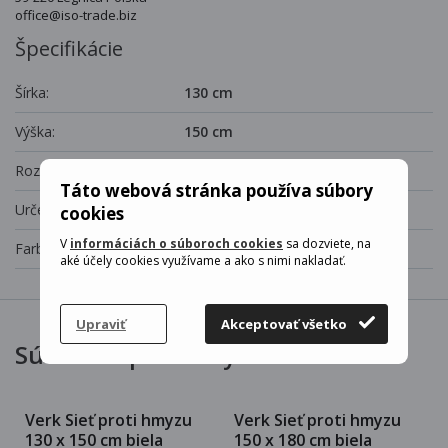
office@iso-trade.biz
Špecifikácie
Šírka:
130 cm
Výška:
150 cm
Rozmery:
150 x 130 cm
Táto webová stránka používa súbory
Určenie:
okno
cookies
V
informáciách o súboroch cookies
sa dozviete, na
Farba:
biela
aké účely cookies využívame a ako s nimi nakladať.
Upraviť
Akceptovať všetko
Súvisiace produkty
Verk Sieť proti hmyzu
Verk Sieť proti hmyzu
130 x 150 cm biela
150 x 180 cm biela