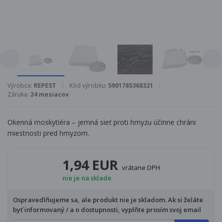
Výrobca:
REPEST
Kód výrobku:
5901785368321
Záruka:
24 mesiacov
Okenná moskytiéra – jemná sieť proti hmyzu účinne chráni
miestnosti pred hmyzom.
1,94 EUR
vrátane DPH
nie je na sklade
Ospravedlňujeme sa, ale produkt nie je skladom. Ak si želáte
byť informovaný / a o dostupnosti, vyplňte prosím svoj email