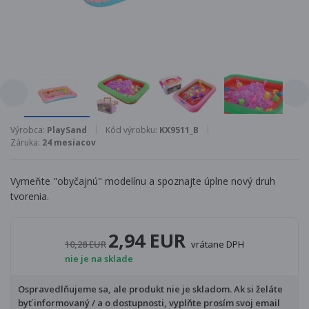
Výrobca:
PlaySand
Kód výrobku:
KX9511_B
Záruka:
24 mesiacov
Vymeňte "obyčajnú" modelínu a spoznajte úplne nový druh
tvorenia.
2,94 EUR
10,28 EUR
vrátane DPH
nie je na sklade
Ospravedlňujeme sa, ale produkt nie je skladom. Ak si želáte
byť informovaný / a o dostupnosti, vyplňte prosím svoj email