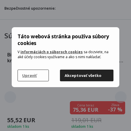
Bezpečnostné upozornenie:
Súvisiace produkty
Táto webová stránka používa súbory
cookies
V
informáciách o súboroch cookies
sa dozviete, na
Bigstren 18763 4D
Humberg HM-402
aké účely cookies využívame a ako s nimi nakladať.
krížový nivelačný laser
Priemyselný vysávač 30
16 riadkov
l, 1600 W, z druhej ruky
Upraviť
Akceptovať všetko
Zľava
Cena teraz
-37 %
75,36 EUR
55,52 EUR
119,01 EUR
skladom 1 ks
skladom 1 ks