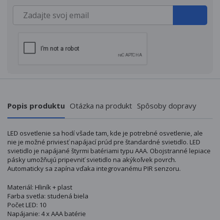
Popis produktu
Otázka na produkt
Spôsoby dopravy
LED osvetlenie sa hodí všade tam, kde je potrebné osvetlenie, ale
nie je možné priviesť napájací prúd pre štandardné svietidlo. LED
svietidlo je napájané štyrmi batériami typu AAA. Obojstranné lepiace
pásky umožňujú pripevniť svietidlo na akýkoľvek povrch.
Automaticky sa zapína vďaka integrovanému PIR senzoru.
Materiál: Hliník + plast
Farba svetla: studená biela
Počet LED: 10
Napájanie: 4 x AAA batérie