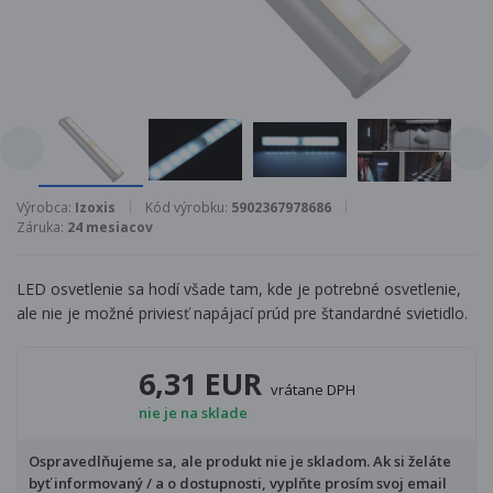
Výrobca:
Izoxis
Kód výrobku:
5902367978686
Záruka:
24 mesiacov
LED osvetlenie sa hodí všade tam, kde je potrebné osvetlenie,
ale nie je možné priviesť napájací prúd pre štandardné svietidlo.
6,31 EUR
vrátane DPH
nie je na sklade
Ospravedlňujeme sa, ale produkt nie je skladom. Ak si želáte
byť informovaný / a o dostupnosti, vyplňte prosím svoj email