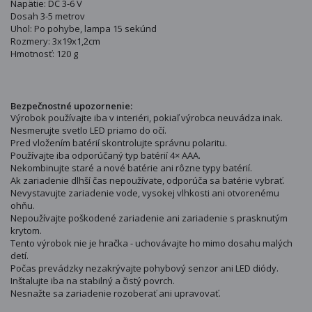
Napätie: DC 3-6 V
Dosah 3-5 metrov
Uhol: Po pohybe, lampa 15 sekúnd
Rozmery: 3x19x1,2cm
Hmotnosť: 120 g
Bezpečnostné upozornenie:
Výrobok používajte iba v interiéri, pokiaľ výrobca neuvádza inak.
Nesmerujte svetlo LED priamo do očí.
Pred vložením batérií skontrolujte správnu polaritu.
Používajte iba odporúčaný typ batérií 4× AAA.
Nekombinujte staré a nové batérie ani rôzne typy batérií.
Ak zariadenie dlhší čas nepoužívate, odporúča sa batérie vybrať.
Nevystavujte zariadenie vode, vysokej vlhkosti ani otvorenému
ohňu.
Nepoužívajte poškodené zariadenie ani zariadenie s prasknutým
krytom.
Tento výrobok nie je hračka - uchovávajte ho mimo dosahu malých
detí.
Počas prevádzky nezakrývajte pohybový senzor ani LED diódy.
Inštalujte iba na stabilný a čistý povrch.
Nesnažte sa zariadenie rozoberať ani upravovať.