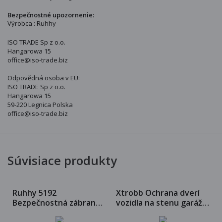
Bezpečnostné upozornenie:
Výrobca : Ruhhy
ISO TRADE Sp z o.o.
Hangarowa 15
office@iso-trade.biz
Odpovědná osoba v EU:
ISO TRADE Sp z o.o.
Hangarowa 15
59-220 Legnica Polska
office@iso-trade.biz
Súvisiace produkty
Ruhhy 5192
Xtrobb Ochrana dverí
Bezpečnostná zábrana
vozidla na stenu garáže
na skrine 10 ks
50 x 10 x 1,5 cm