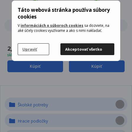
Táto webová stránka používa súbory
cookies
V
informáciách o súboroch cookies
sa dozviete, na
aké účely cookies využívame a ako s nimi nakladať.
2,74 EUR
2,14 EUR
Upraviť
Akceptovať všetko
skladom 49 ks
skladom 1 ks
Kúpiť
Kúpiť
Školské potreby
Hracie podložky