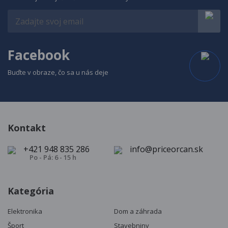
Facebook
Buďte v obraze, čo sa u nás deje
Kontakt
+421 948 835 286
info@priceorcan.sk
Po - Pá: 6 - 15 h
Kategória
Elektronika
Dom a záhrada
Šport
Stavebniny