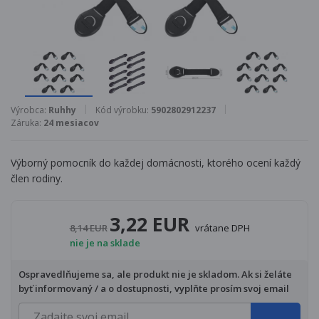
Výrobca:
Ruhhy
Kód výrobku:
5902802912237
Záruka:
24 mesiacov
Výborný pomocník do každej domácnosti, ktorého ocení každý
člen rodiny.
3,22 EUR
8,14 EUR
vrátane DPH
nie je na sklade
Ospravedlňujeme sa, ale produkt nie je skladom. Ak si želáte
byť informovaný / a o dostupnosti, vyplňte prosím svoj email