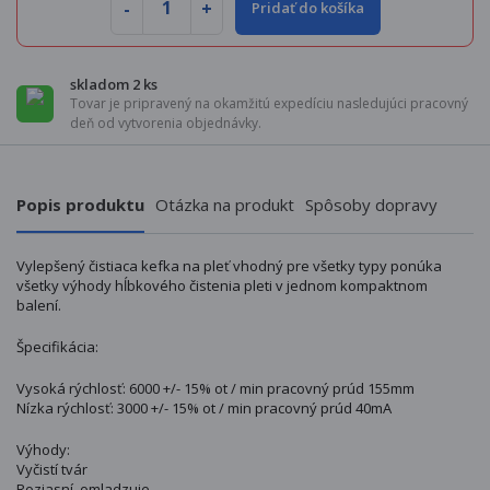
Pridať do košíka
skladom 2 ks
Tovar je pripravený na okamžitú expedíciu nasledujúci pracovný
deň od vytvorenia objednávky.
Popis produktu
Otázka na produkt
Spôsoby dopravy
Vylepšený čistiaca kefka na pleť vhodný pre všetky typy ponúka
všetky výhody hĺbkového čistenia pleti v jednom kompaktnom
balení.
Špecifikácia:
Vysoká rýchlosť: 6000 +/- 15% ot / min pracovný prúd 155mm
Nízka rýchlosť: 3000 +/- 15% ot / min pracovný prúd 40mA
Výhody:
Vyčistí tvár
Rozjasní, omladzuje