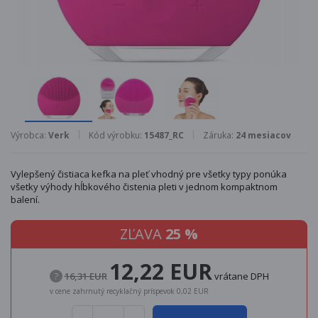
Výrobca:
Verk
Kód výrobku:
15487_RC
Záruka:
24 mesiacov
Vylepšený čistiaca kefka na pleť vhodný pre všetky typy ponúka
všetky výhody hĺbkového čistenia pleti v jednom kompaktnom
balení.
ZĽAVA
25 %
12,22 EUR
?
16,31 EUR
vrátane DPH
v cene zahrnutý recyklačný príspevok 0,02 EUR