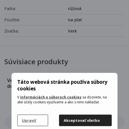
Farba:
růžová
Použitie:
na pleť
Značka:
Verk
Súvisiace produkty
Verk 24440 Dámsky
Verk 24440 Dámsky
Táto webová stránka používa súbory
dobíjací zastrihávač
dobíjací zastrihávač
cookies
chĺpkov a obočia, ružová
chĺpkov a obočia, modrá
V
informáciách o súboroch cookies
sa dozviete, na
aké účely cookies využívame a ako s nimi nakladať.
Upraviť
Akceptovať všetko