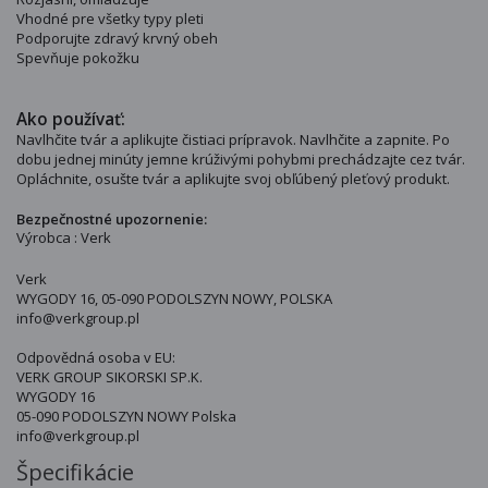
Vhodné pre všetky typy pleti
Podporujte zdravý krvný obeh
Spevňuje pokožku
Ako používať:
Navlhčite tvár a aplikujte čistiaci prípravok. Navlhčite a zapnite. Po
dobu jednej minúty jemne krúživými pohybmi prechádzajte cez tvár.
Opláchnite, osušte tvár a aplikujte svoj obľúbený pleťový produkt.
Bezpečnostné upozornenie:
Výrobca : Verk
Verk
WYGODY 16, 05-090 PODOLSZYN NOWY, POLSKA
info@verkgroup.pl
Odpovědná osoba v EU:
VERK GROUP SIKORSKI SP.K.
WYGODY 16
05-090 PODOLSZYN NOWY Polska
info@verkgroup.pl
Špecifikácie