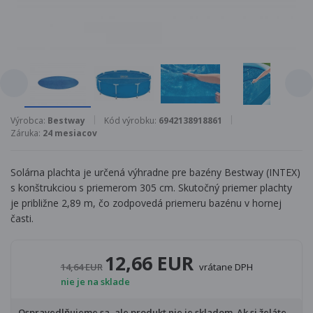
Výrobca:
Bestway
Kód výrobku:
6942138918861
Záruka:
24 mesiacov
Solárna plachta je určená výhradne pre bazény Bestway (INTEX)
s konštrukciou s priemerom 305 cm. Skutočný priemer plachty
je približne 2,89 m, čo zodpovedá priemeru bazénu v hornej
časti.
12,66 EUR
14,64 EUR
vrátane DPH
nie je na sklade
Ospravedlňujeme sa, ale produkt nie je skladom. Ak si želáte