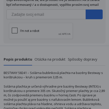
byť informovaný / a o dostupnosti, vyplňte prosím svoj email
Popis produktu
Otázka na produkt
Spôsoby dopravy
BESTWAY 58241 – Solárna bublinková plachta na bazény Bestway s
konštrukciou – kruh s priemerom 3,05 m.
Solárna plachta je určená výhradne pre bazény Bestway (INTEX) s
konštrukciou o priemere 305 cm. Skutočný priemer plachty je cca 2,89
m, čo zodpovedá priemeru bazénu v hornej časti. Po úprave je
možné ju použiť aj pre bazény s nafukovacím lemom. Bublinková
solárna plachta pláva na hladine, ohrieva vodu a udržiava teplotu,
čiastočne chráni pred vniknutím nečistôt. Solárna plachta je