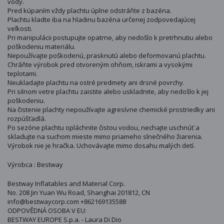
vody.
Pred kúpaním vždy plachtu úplne odstráňte z bazéna.
Plachtu kladte iba na hladinu bazéna určenej zodpovedajúcej
veľkosti.
Pri manipulácii postupujte opatrne, aby nedošlo k pretrhnutiu alebo
poškodeniu materiálu.
Nepoužívajte poškodenú, prasknutú alebo deformovanú plachtu.
Chráňte výrobok pred otvoreným ohňom, iskrami a vysokými
teplotami.
Neukladajte plachtu na ostré predmety ani drsné povrchy.
Pri silnom vetre plachtu zaistite alebo uskladnite, aby nedošlo k jej
poškodeniu.
Na čistenie plachty nepoužívajte agresívne chemické prostriedky ani
rozpúšťadlá.
Po sezóne plachtu opláchnite čistou vodou, nechajte uschnúť a
skladujte na suchom mieste mimo priameho slnečného žiarenia.
Výrobok nie je hračka. Uchovávajte mimo dosahu malých detí.
Výrobca : Bestway
Bestway Inflatables and Material Corp.
No. 208 Jin Yuan Wu Road, Shanghai 201812, CN
info@bestwaycorp.com +862169135588
ODPOVĚDNÁ OSOBA V EU:
BESTWAY EUROPE S.p.a. - Laura Di Dio