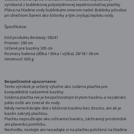
vyrobená z bublinkovej polyetylénovej tepelnoizolačnej plachty.
Pláva na hladine vody bublinkami smerom nadol. Bublinky pôsobia
pri slnečnom žiarení ako šošovky a tým zvyšujú teplotu vody.
Špecifikácie:
Kód produktu Bestway: 58241
Priemer: 290 cm
Určené pre bazény 305 cm
Rozmery balenia (dĺžka / šírka / výška): 28/18 / 38 cm
Hmotnosť: 630 g
Bezpečnostné upozornenie:
Tento výrobok je určený výlučne ako solárna plachta pre
kompatibilné nadzemné bazény.
Solárna plachta nie je bezpečnostným krytom bazénu a nezabráni
pádu osôb ani zvierat do vody.
Nikdy nenechávajte deti v blízkosti bazénu bez dozoru, ani ak je
bazén zakrytý plachtou.
Plachtu nepoužívajte ako ochrannú bariéru, záchranný prostriedok
ani plaveckú pomôcku.
Nechoďte, nestojte ani nesadajte si na plachtu položenú na hladine