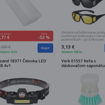
Okuliare na šoférovanie posky
Zľava
na teraz
komfort pri šoférovaní v náro
-52 %
,77 €
podmienkach – pri šoférovaní
slnečného počasia,...
1,60 €
3,13 €
Kúpiť
kladom 16 ks
skladom 188 ks
izand 18371 Čelovka LED
Verk 01557 Kefa s
B 4v1
dávkovačom saponátu