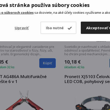
vá stránka používa súbory cookies
 o súboroch cookies
sa dozviete, na aké účely cookies využívame a ako 
Upraviť
Iba nutné
Akceptovať 
trihovač je elegantné zariadenie pre
Svietidlo je navrhnuté s ohľa
v na starostlivosť o fúzy, fúzy, uši,
odolnosť a spoľahlivosť. Pevn
a telo. Ergonomický dizajn...
ho chráni pred mechanickým
poškodením a je...
05 €
10,18 €
Kúpiť
adom 32 ks
skladom 42 ks
T AG486A Multifunkčné
Pronett XJ5103 Čelovk
ešte 6 v 1
LED COB, pohybový se