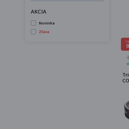
AKCIA
Novinka
Zľava
Ce
0
s
Tr
CO