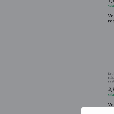
1,
skl
Ve
ra
Kru
nás
ras
vo..
2,
skl
Ve
no