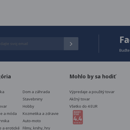
Fa
Buďte
ória
Mohlo by sa hodiť
ika
Dom a záhrada
Výpredaje a použitý tovar
Stavebniny
Akčný tovar
ovar
Hobby
Všetko do 4 EUR
ie a móda
Kozmetika a zdravie
chnika
Auto-moto
 a erotické
Filmy, knihy, hry