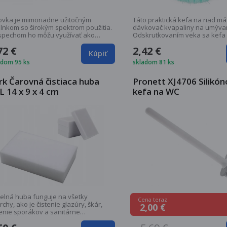
ovka je mimoriadne užitočným
Táto praktická kefa na riad má
lnkom so širokým spektrom použitia.
dávkovač kvapaliny na umývan
spechom ho môžu využívať ako
Odskrutkovaním veka sa kefa
vníci...
naplní...
72 €
2,42 €
Kúpiť
adom 95 ks
skladom 81 ks
rk Čarovná čistiaca huba
Pronett XJ4706 Silikó
L 14 x 9 x 4 cm
kefa na WC
elná huba funguje na všetky
Cena teraz
chy, ako je čistenie glazúry, škár,
2,00 €
tenie sporákov a sanitárne
adenia....