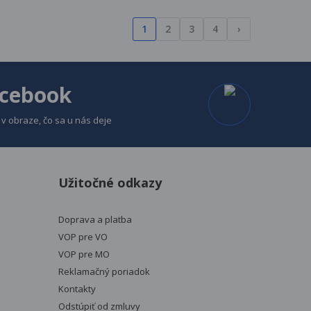
1
2
3
4
›
cebook
 v obraze, čo sa u nás deje
Užitočné odkazy
Doprava a platba
VOP pre VO
VOP pre MO
Reklamačný poriadok
Kontakty
Odstúpiť od zmluvy