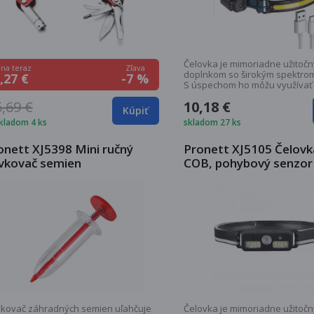
Čelovka je mimoriadne užitoč
Zľava
na teraz
doplnkom so širokým spektrom
-7 %
,27 €
S úspechom ho môžu využívať
milovníci...
5,69 €
10,18 €
Kúpiť
kladom 4 ks
skladom 27 ks
onett XJ5398 Mini ručný
Pronett XJ5105 Čelov
vkovač semien
COB, pohybový senzor
kovač záhradných semien uľahčuje
Čelovka je mimoriadne užitoč