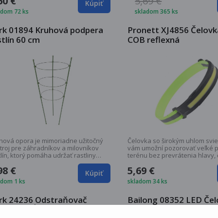
60 €
5,69 €
Kúpiť
adom 72 ks
skladom 365 ks
rk 01894 Kruhová podpera
Pronett XJ4856 Čelov
stlín 60 cm
COB reflexná
hová opora je mimoriadne užitočný
Čelovka so širokým uhlom svie
troj pre záhradníkov a milovníkov
vám umožní pozorovať veľké 
tlín, ktorý pomáha udržať rastliny
terénu bez prevrátenia hlavy, 
.
napr. pri...
98 €
5,69 €
Kúpiť
adom 1 ks
skladom 34 ks
rk 24236 Odstraňovač
Bailong 08352 LED Čel
sných chĺpkov Trimmer
COB, IPX6, 350lm, čier