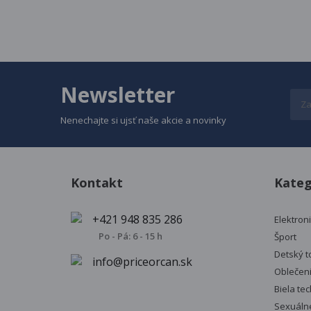
Newsletter
Nenechajte si ujsť naše akcie a novinky
Kontakt
Kateg
+421 948 835 286
Elektron
Po - Pá: 6 - 15 h
Šport
Detský t
info@priceorcan.sk
Oblečen
Biela te
Sexuálne