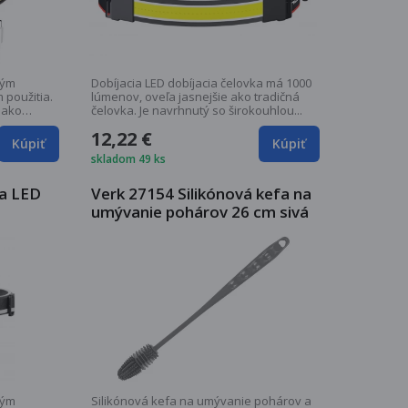
ným
Dobíjacia LED dobíjacia čelovka má 1000
 použitia.
lúmenov, oveľa jasnejšie ako tradičná
 ako
čelovka. Je navrhnutý so širokouhlou...
12,22 €
Kúpiť
Kúpiť
skladom 49 ks
ka LED
Verk 27154 Silikónová kefa na
umývanie pohárov 26 cm sivá
ným
Silikónová kefa na umývanie pohárov a