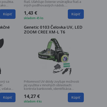
 použitia.
fliaš. Uľahčuje čistenie vnútrajška fliaš a
 ako
iných podlhovastých nádob.
Silikónové...
1,43 €
Kúpiť
Kúpiť
skladom 45 ks
nkčné
Genetic 0103 Čelovka UV, LED
ZOOM CREE XM-L T6
torý sa
Prítomnosť UV diódy zvyšuje možnosti
kt
jej využitia v mnohých oblastiach:
í, vďaka
kontrola bankoviek, identifikácia
dokladov,...
14,27 €
Kúpiť
Kúpiť
skladom 4 ks