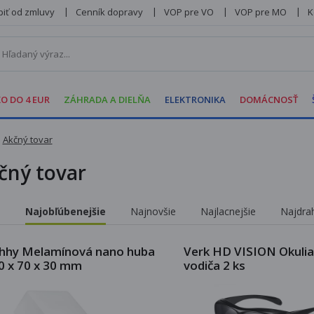
iť od zmluvy
Cenník dopravy
VOP pre VO
VOP pre MO
K
O DO 4 EUR
ZÁHRADA A DIELŇA
ELEKTRONIKA
DOMÁCNOSŤ
Akčný tovar
čný tovar
Najobľúbenejšie
Najnovšie
Najlacnejšie
Najdra
:
hhy Melamínová nano huba
Verk HD VISION Okulia
0 x 70 x 30 mm
vodiča 2 ks