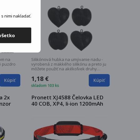
4 ks
s nimi nakladať.
všetko
dom na
Silikónová hubka na umývanie riadu -
é puzdro
vyrobená z mäkkého silikónu a preto ju
môžete použiť na akékoľvek druhy
povrchov a...
1,18 €
Kúpiť
Kúpiť
skladom 103 ks
a 2x
Pronett XJ4588 Čelovka LED
nzor
40 COB, XP4, li-ion 1200mAh