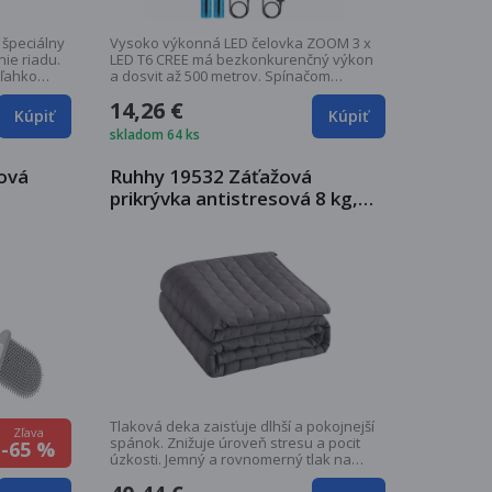
 špeciálny
Vysoko výkonná LED čelovka ZOOM 3 x
ie riadu.
LED T6 CREE má bezkonkurenčný výkon
 ľahko
a dosvit až 500 metrov. Spínačom
umiestneným v...
14,26 €
Kúpiť
Kúpiť
skladom 64 ks
nová
Ruhhy 19532 Záťažová
prikrývka antistresová 8 kg,
150 x 200 cm sivá
Tlaková deka zaisťuje dlhší a pokojnejší
Zľava
spánok. Znižuje úroveň stresu a pocit
-65 %
úzkosti. Jemný a rovnomerný tlak na
vaše...