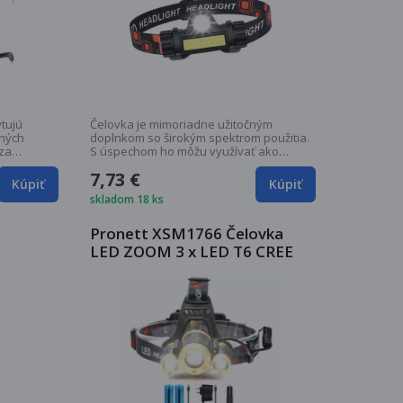
tujú
Čelovka je mimoriadne užitočným
čných
doplnkom so širokým spektrom použitia.
 za
S úspechom ho môžu využívať ako
milovníci...
7,73 €
Kúpiť
Kúpiť
skladom 18 ks
Pronett XSM1766 Čelovka
LED ZOOM 3 x LED T6 CREE