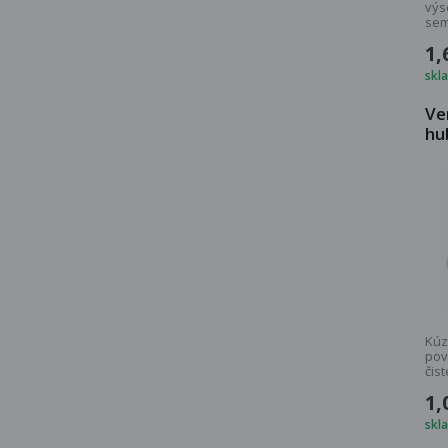
výs
sem
je...
1,
skl
Ve
hu
Kúz
povr
čis
zari
1,
skl