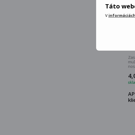
Táto webo
V
informáciách
Zas
mužo
nos 
4,
skl
AP
kli