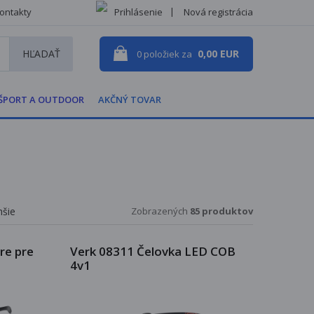
ontakty
Prihlásenie
Nová registrácia
HĽADAŤ
0,00 EUR
0
položiek za
ŠPORT A OUTDOOR
AKČNÝ TOVAR
hšie
Zobrazených
85 produktov
re pre
Verk 08311 Čelovka LED COB
4v1