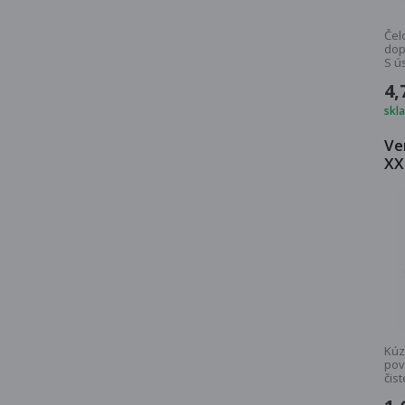
Čel
dop
S ú
milo
4,
skl
Ve
XX
Kúz
povr
čis
zari