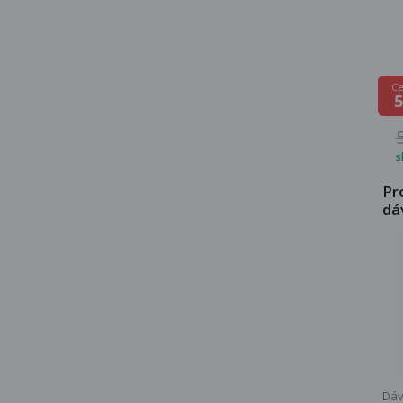
Ce
5
s
Pr
dá
Dáv