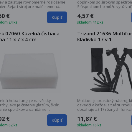
ev a zaisťuje rovnomerné rozloženie
doplnkom so širokým spektrom
ien.Sejací stroj pre malé semená
S úspechom ho môžu využívať
milovníci...
60 €
4,57 €
Kúpiť
adom 24 ks
skladom 412 ks
rk 07060 Kúzelná čistiaca
Trizand 21636 Multifu
ba 11 x 7 x 4 cm
kladivko 17 v 1
elná huba funguje na všetky
Multitool je praktický nástroj, k
chy, ako je čistenie glazúry, škár,
osvedčí v každej situácii.Produ
tenie sporákov a sanitárne
obsahuje až 17 rôznych funkci
adenia....
ktorým...
02 €
11,87 €
Kúpiť
adom 62 ks
skladom 16 ks