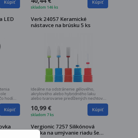
40,44 €
Kúpiť
Kúpiť
skladom 146 ks
ka LED
Verk 24057 Keramické
nástavce na brúsku 5 ks
tenia
Ideálne na odstránenie gélového,
pole
akrylového alebo hybridného laku
čo hodí
alebo tvarovanie predĺžených nechtov.
Odporúča sa aj...
10,99 €
Kúpiť
Kúpiť
skladom 7 ks
ovka
Vergionic 7257 Silikónová
na
hubka na umývanie riadu šedá